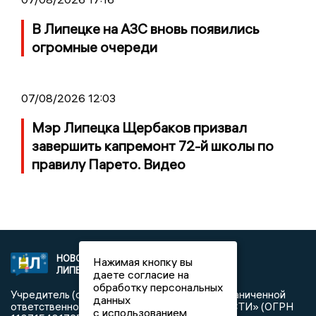
В Липецке на АЗС вновь появились
огромные очереди
07/08/2026 12:03
Мэр Липецка Щербаков призвал
завершить капремонт 72-й школы по
правилу Парето. Видео
НОВОСТИ
2021 © NEWSLIPETSK.RU | СИ
Нажимая кнопку вы
ЛИПЕЦКА
«Новости Липецка»
даете согласие на
обработку персональных
Учредитель (соучредители): Общество с ограниченной
данных
ответственностью «РЕГИОНАЛЬНЫЕ НОВОСТИ» (ОГРН
с использованием