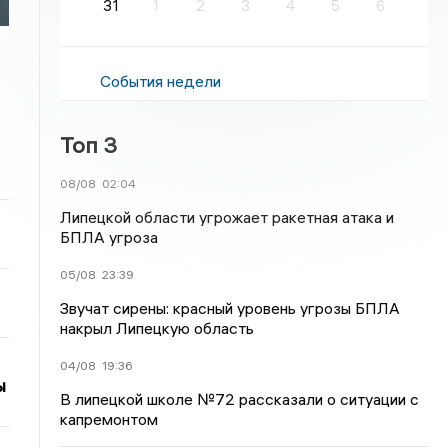
31
1
2
3
4
5
6
События недели
Топ 3
08/08
02:04
Липецкой области угрожает ракетная атака и
БПЛА угроза
05/08
23:39
Звучат сирены: красный уровень угрозы БПЛА
накрыл Липецкую область
04/08
19:36
ы
В липецкой школе №72 рассказали о ситуации с
капремонтом