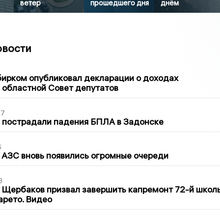
ветер
прошедшего дня
днём
овости
1
бирком опубликовал декларации о доходах
 областной Совет депутатов
27
 пострадали падения БПЛА в Задонске
6
 АЗС вновь появились огромные очереди
3
 Щербаков призвал завершить капремонт 72-й школ
арето. Видео