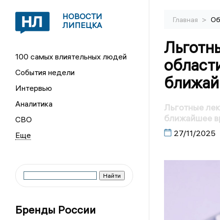
НОВОСТИ
>
Главная
Об
ЛИПЕЦКА
Льготны
100 самых влиятельных людей
области
События недели
ближай
Интервью
Аналитика
Льготные лек
ближайшее в
СВО
27/11/2025
Бренды России