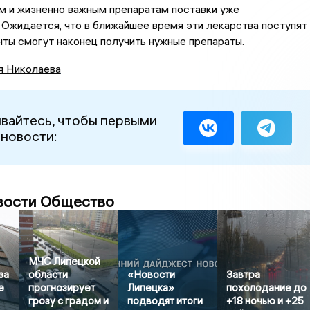
м и жизненно важным препаратам поставки уже
Ожидается, что в ближайшее время эти лекарства поступят 
енты смогут наконец получить нужные препараты.
я Николаева
вайтесь, чтобы первыми
 новости:
вости Общество
МЧС Липецкой
за
области
«Новости
Завтра
е
прогнозирует
Липецка»
похолодание до
грозу с градом и
подводят итоги
+18 ночью и +25