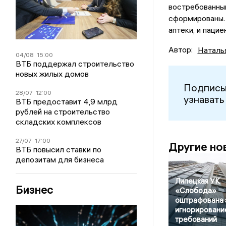
востребованны
сформированы. 
аптеки, и паци
Автор:
Наталь
04/08
15:00
ВТБ поддержал строительство
новых жилых домов
Подписы
28/07
12:00
узнавать
ВТБ предоставит 4,9 млрд
рублей на строительство
складских комплексов
27/07
17:00
Другие но
ВТБ повысил ставки по
депозитам для бизнеса
Липецкая УК
Бизнес
«Слобода»
оштрафована 
игнорировани
требований