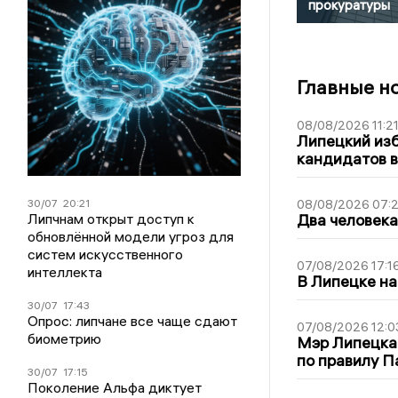
прокуратуры
Главные н
08/08/2026 11:2
Липецкий из
кандидатов в
30/07
20:21
08/08/2026 07:
Липчнам открыт доступ к
Два человека
обновлённой модели угроз для
систем искусственного
07/08/2026 17:1
интеллекта
В Липецке на
30/07
17:43
Опрос: липчане все чаще сдают
07/08/2026 12:0
биометрию
Мэр Липецка
по правилу П
30/07
17:15
Поколение Альфа диктует