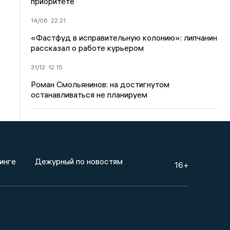
приоритете
14/06
22:21
«Фастфуд в исправительную колонию»: липчанин
рассказал о работе курьером
31/12
12:15
Роман Смольянинов: на достигнутом
останавливаться не планируем
инге
Дежурный по новостям
16+