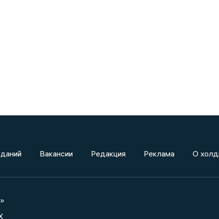
зданий
Вакансии
Редакция
Реклама
О холд
а»
X