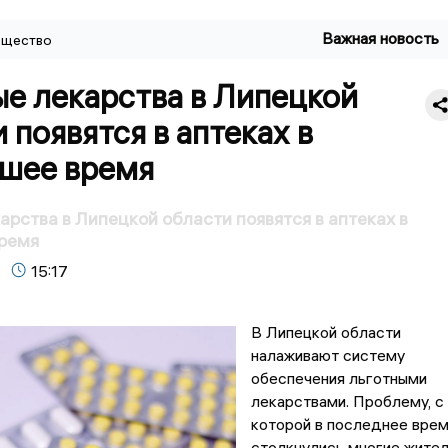
Важная новость
щество
е лекарства в Липецкой
 появятся в аптеках в
шее время
арства в Липецкой области появятся в аптеках в
ремя
15:17
В Липецкой области
налаживают систему
обеспечения льготными
лекарствами. Проблему, с
которой в последнее вре
столкнулись многие жите