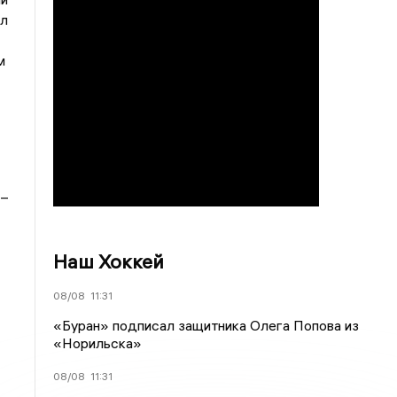
ал
м
 –
Наш Хоккей
08/08
11:31
«Буран» подписал защитника Олега Попова из
«Норильска»
08/08
11:31