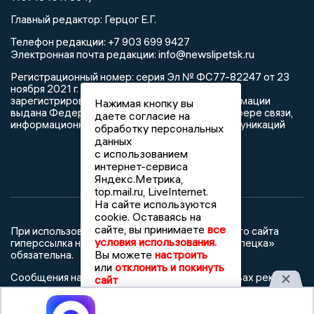
Главный редактор: Герцог Е.Г.
Телефон редакции: +7 903 699 9427
info@newslipetsk.ru
Электронная почта редакции:
Регистрационный номер: серия Эл № ФС77-82247 от 23
ноября 2021 г. согласно выписке из реестра
зарегистрированных средств массовой информации
Нажимая кнопку вы
выдана Федеральной службой по надзору в сфере связи,
даете согласие на
информационных технологий и массовых коммуникаций
обработку персональных
данных
с использованием
интернет-сервиса
Яндекс.Метрика,
top.mail.ru, LiveInternet.
На сайте используются
cookie. Оставаясь на
сайте, вы принимаете
все
При использовании любого материала с данного сайта
условия использования.
гиперссылка на Сетевое издание «Новости Липецка»
Вы можете
настроить
обязательна.
или
отклонить и покинуть
Сообщения на сером фоне размещены на правах рекламы
сайт
@mazov
MAX
Написать директору в телеграм
или
Принять