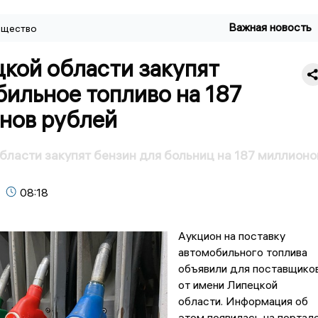
Важная новость
щество
кой области закупят
ильное топливо на 187
нов рублей
бласти закупят бензин для больниц на 187 миллионо
08:18
Аукцион на поставку
автомобильного топлива
объявили для поставщико
от имени Липецкой
области. Информация об
этом появилась на портал