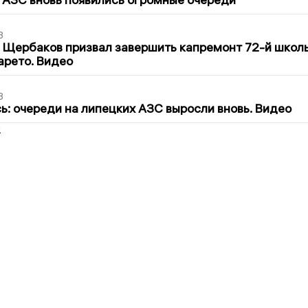
3
 Щербаков призвал завершить капремонт 72-й школ
арето. Видео
3
ь: очереди на липецких АЗС выросли вновь. Видео
2