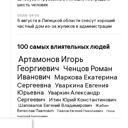
шесть человек
05/08
04:00
5 августа в Липецкой области снесут хороший
частный дом из-за жуликов в администрации
100 самых влиятельных людей
Артамонов Игорь
Георгиевич
Ченцов Роман
Иванович
Маркова Екатерина
Сергеевна
Уваркина Евгения
Юрьевна
Уваркин Александр
Сергеевич
Итин Юрий Константинович
Шаповалов Евгений Владимирович
Жабин
Вячеслав Павлович
Павлов Евгений Николаевич
Попов
Анатолий Анатольевич