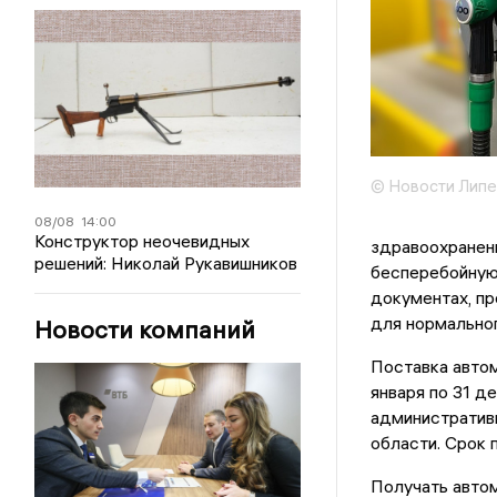
© Новости Липе
08/08
14:00
Конструктор неочевидных
здравоохранен
решений: Николай Рукавишников
бесперебойную 
документах, пр
для нормально
Новости компаний
Поставка автом
января по 31 д
административн
области. Срок 
Получать авто