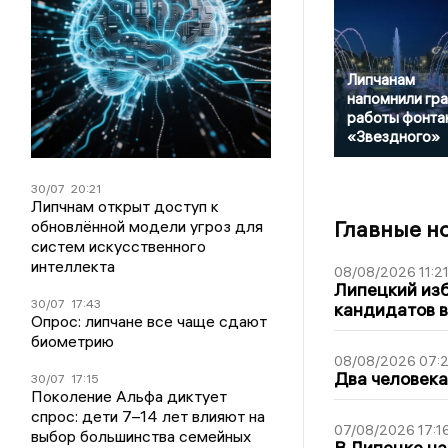
Липчанам
напомнили гр
работы фонта
«Звездного»
30/07
20:21
Липчнам открыт доступ к
Главные н
обновлённой модели угроз для
систем искусственного
интеллекта
08/08/2026 11:2
Липецкий из
30/07
17:43
кандидатов в
Опрос: липчане все чаще сдают
биометрию
08/08/2026 07:
Два человека
30/07
17:15
Поколение Альфа диктует
спрос: дети 7–14 лет влияют на
07/08/2026 17:1
выбор большинства семейных
В Липецке на