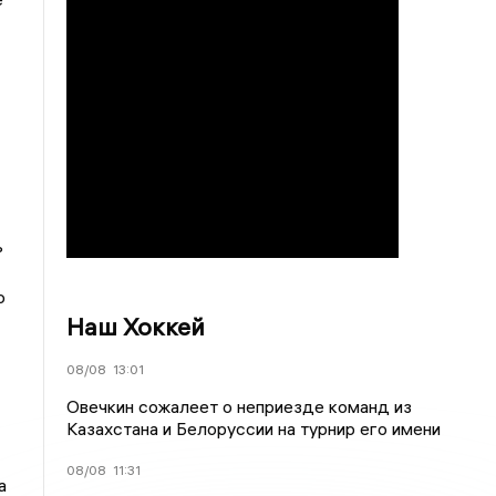
ь
о
Наш Хоккей
08/08
13:01
Овечкин сожалеет о неприезде команд из
Казахстана и Белоруссии на турнир его имени
08/08
11:31
а