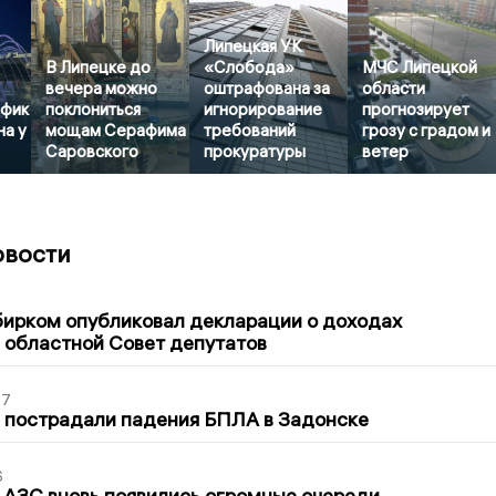
Липецкая УК
В Липецке до
«Слобода»
МЧС Липецкой
вечера можно
оштрафована за
области
афик
поклониться
игнорирование
прогнозирует
на у
мощам Серафима
требований
грозу с градом и
Саровского
прокуратуры
ветер
овости
1
бирком опубликовал декларации о доходах
 областной Совет депутатов
27
 пострадали падения БПЛА в Задонске
6
 АЗС вновь появились огромные очереди