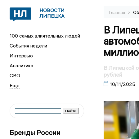
НОВОСТИ
>
Главная
Об
ЛИПЕЦКА
В Липец
100 самых влиятельных людей
автомоб
События недели
миллио
Интервью
Аналитика
В Липецкой о
рублей
СВО
10/11/2025
Бренды России