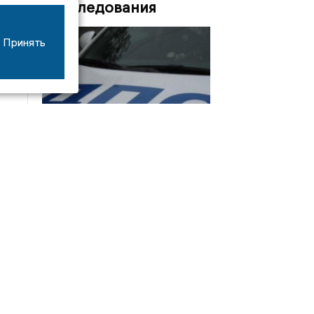
Расследования
Принять
08/06
17:53
16-летний мотоциклист оказался в больнице
после столкновения с «ГАЗом» под Добрым
Интервью
21/07
19:03
Сергей Елманов: безопасность избирателей в