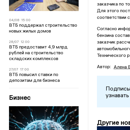
заказчика по т
Для этого пост
соответствии с
04/08
15:00
ВТБ поддержал строительство
Согласно инфор
новых жилых домов
бензина состав
заказчик рассч
28/07
12:00
ВТБ предоставит 4,9 млрд
автомобильног
рублей на строительство
Технического 
складских комплексов
Автор:
Алена 
27/07
17:00
ВТБ повысил ставки по
депозитам для бизнеса
Подписы
узнавать
Бизнес
Другие но