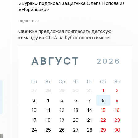
«Буран» подписал защитника Олега Попова из
«Норильска»
08/08
11:31
Овечкин предложил пригласить детскую
команду из США на Кубок своего имени
АВГУСТ
2026
Пн
Вт
Ср
Чт
Пт
Сб
Вс
27
28
29
30
31
1
2
3
4
5
6
7
8
9
10
11
12
13
14
15
16
17
18
19
20
21
22
23
24
25
26
27
28
29
30