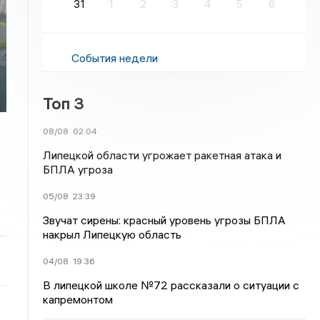
31
1
2
3
4
5
6
События недели
Топ 3
08/08
02:04
Липецкой области угрожает ракетная атака и
БПЛА угроза
05/08
23:39
Звучат сирены: красный уровень угрозы БПЛА
накрыл Липецкую область
04/08
19:36
В липецкой школе №72 рассказали о ситуации с
капремонтом