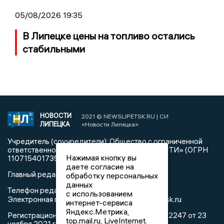
05/08/2026 19:35
В Липецке цены на топливо остались
стабильными
НОВОСТИ
2021 © NEWSLIPETSK.RU | СИ
ЛИПЕЦКА
«Новости Липецка»
Учредитель (соучредители): Общество с ограниченной
ответственностью «РЕГИОНАЛЬНЫЕ НОВОСТИ» (ОГРН
Нажимая кнопку вы
1107154017354)
даете согласие на
Главный редактор: Герцог Е.Г.
обработку персональных
данных
Телефон редакции: +7 903 699 9427
с использованием
info@newslipetsk.ru
Электронная почта редакции:
интернет-сервиса
Яндекс.Метрика,
Регистрационный номер: серия Эл № ФС77-82247 от 23
top.mail.ru, LiveInternet.
ноября 2021 г. согласно выписке из реестра