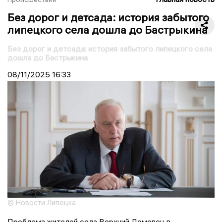
Без дорог и детсада: история забытого
липецкого села дошла до Бастрыкина
Без дорог и детсада: история забытого липецкого села
дошла до Бастрыкина
08/11/2025
16:33
© Новости Липецка
Проблема жителей села Верхний Ломовец в