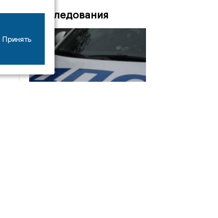
Расследования
Принять
08/06
17:53
16-летний мотоциклист оказался в больнице
после столкновения с «ГАЗом» под Добрым
Интервью
21/07
19:03