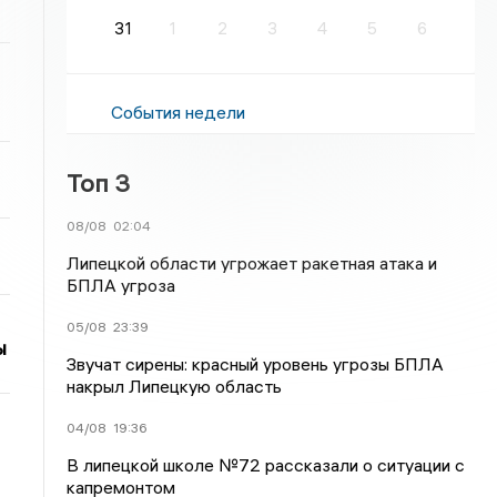
31
1
2
3
4
5
6
События недели
Топ 3
08/08
02:04
Липецкой области угрожает ракетная атака и
БПЛА угроза
05/08
23:39
ы
Звучат сирены: красный уровень угрозы БПЛА
накрыл Липецкую область
04/08
19:36
В липецкой школе №72 рассказали о ситуации с
капремонтом