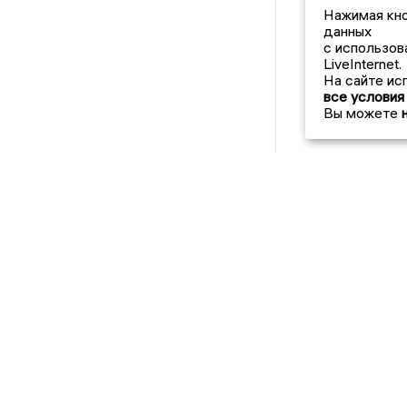
Нажимая кно
данных
с использов
LiveInternet.
На сайте ис
все условия
Вы можете