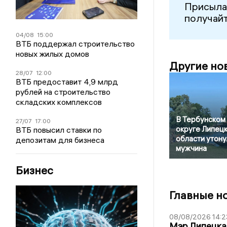
Присыла
получайт
04/08
15:00
ВТБ поддержал строительство
новых жилых домов
Другие но
28/07
12:00
ВТБ предоставит 4,9 млрд
рублей на строительство
складских комплексов
В Тербунском
27/07
17:00
округе Липец
ВТБ повысил ставки по
области утону
депозитам для бизнеса
мужчина
Бизнес
Главные н
08/08/2026 14:2
Мэр Липецка 