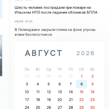
Шесть человек пострадали при пожаре на
Ильском НПЗ после падения обломков БПЛА
08/08
14:45
В Геленджике закрыли пляжи на фоне угрозы
атаки беспилотников
АВГУСТ
2026
и
Пн
Вт
Ср
Чт
Пт
Сб
Вс
27
28
29
30
31
1
2
3
4
5
6
7
8
9
10
11
12
13
14
15
16
17
18
19
20
21
22
23
24
25
26
27
28
29
30