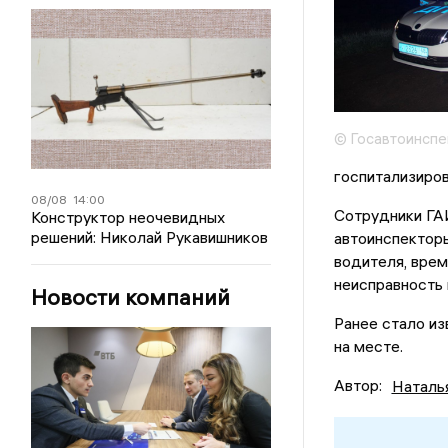
© Госавтоинспе
госпитализиров
08/08
14:00
Сотрудники ГАИ
Конструктор неочевидных
решений: Николай Рукавишников
автоинспекторы
водителя, врем
неисправность
Новости компаний
Ранее стало из
на месте.
Автор:
Наталь