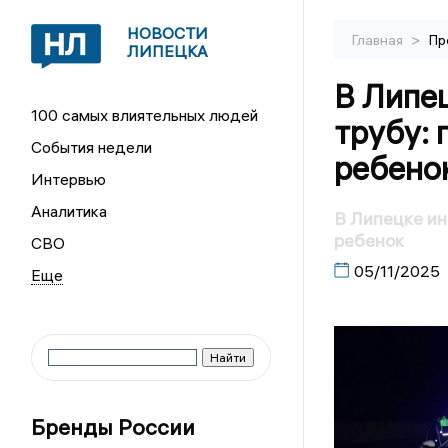
НОВОСТИ
>
Главная
Пр
ЛИПЕЦКА
В Липец
100 самых влиятельных людей
трубу: 
События недели
ребено
Интервью
Аналитика
В Липецке ин
ребенок
СВО
05/11/2025
Бренды России