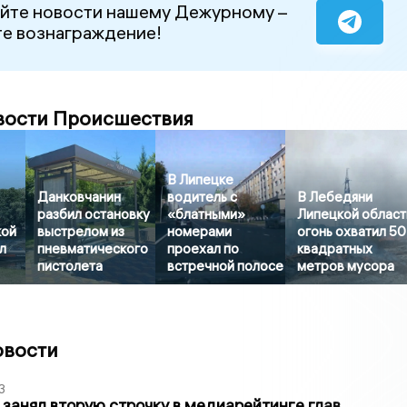
йте новости нашему Дежурному –
е вознаграждение!
вости Происшествия
В Липецке
Данковчанин
водитель с
В Лебедяни
разбил остановку
«блатными»
Липецкой област
кой
выстрелом из
номерами
огонь охватил 50
л
пневматического
проехал по
квадратных
пистолета
встречной полосе
метров мусора
овости
3
занял вторую строчку в медиарейтинге глав