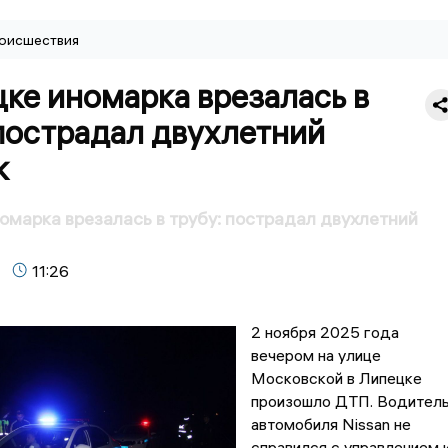
оисшествия
ке иномарка врезалась в
пострадал двухлетний
к
омарка врезалась в трубу: пострадал двухлетний
11:26
2 ноября 2025 года
вечером на улице
Московской в Липецке
произошло ДТП. Водител
автомобиля Nissan не
справился с управлением 