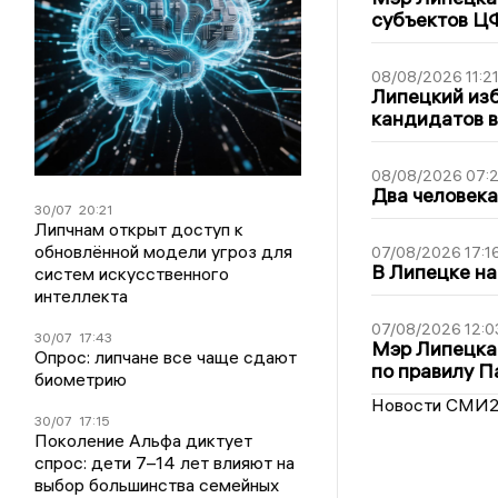
субъектов Ц
08/08/2026 11:2
Липецкий из
кандидатов в
08/08/2026 07:
Два человека
30/07
20:21
Липчнам открыт доступ к
обновлённой модели угроз для
07/08/2026 17:1
В Липецке на
систем искусственного
интеллекта
07/08/2026 12:0
30/07
17:43
Мэр Липецка
Опрос: липчане все чаще сдают
по правилу П
биометрию
Новости СМИ
30/07
17:15
Поколение Альфа диктует
спрос: дети 7–14 лет влияют на
выбор большинства семейных