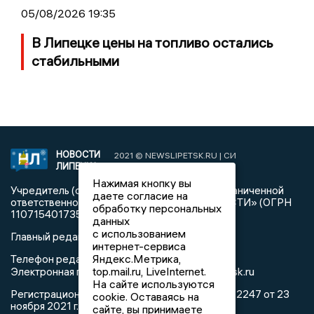
05/08/2026 19:35
В Липецке цены на топливо остались
стабильными
НОВОСТИ
2021 © NEWSLIPETSK.RU | СИ
ЛИПЕЦКА
«Новости Липецка»
Нажимая кнопку вы
Учредитель (соучредители): Общество с ограниченной
даете согласие на
ответственностью «РЕГИОНАЛЬНЫЕ НОВОСТИ» (ОГРН
обработку персональных
1107154017354)
данных
с использованием
Главный редактор: Герцог Е.Г.
интернет-сервиса
Яндекс.Метрика,
Телефон редакции: +7 903 699 9427
top.mail.ru, LiveInternet.
info@newslipetsk.ru
Электронная почта редакции:
На сайте используются
Регистрационный номер: серия Эл № ФС77-82247 от 23
cookie. Оставаясь на
ноября 2021 г. согласно выписке из реестра
сайте, вы принимаете