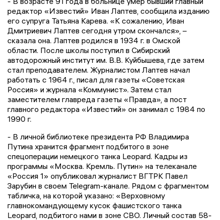
- В возрасте 91 года в больнице умер бывший главный
редактор «Известий» Иван Лаптев, сообщила изданию
его супруга Татьяна Карева. «К сожалению, Иван
Дмитриевич Лаптев сегодня утром скончался», –
сказала она. Лаптев родился в 1934 г. в Омской
области. После школы поступил в Сибирский
автодорожный институт им. В.В. Куйбышева, где затем
стал преподавателем. Журналистом Лаптев начал
работать с 1964 г., писал для газеты «Советская
Россия» и журнала «Коммунист». Затем стал
заместителем главреда газеты «Правда», а пост
главного редактора «Известий» он занимал с 1984 по
1990 г.
- В личной библиотеке президента РФ Владимира
Путина хранится фрагмент подбитого в зоне
спецоперации немецкого танка Leopard. Кадры из
программы «Москва. Кремль. Путин» на телеканале
«Россия 1» опубликовал журналист ВГТРК Павел
Зарубин в своем Telegram-канале. Рядом с фрагментом
табличка, на которой указано: «Верховному
главнокомандующему кусок фашистского танка
Leopard, подбитого нами в зоне СВО. Личный состав 58-