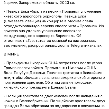
й армии. Запорожская область, 2023 г.».
- Певица Елка убрала из песни «Прованс» упоминание
киевского аэропорта Борисполь. Певица Елка
(Елизавета Иванцив) на концерте в Москве спела
отредактированную версию своего хита «Прованс». Из
припева она удалила упоминание киевского
международного аэропорта Борисполь. Об
этом пишет «Газета.ru» со ссылкой на видеозапись
выступления, распространившуюся в Telegram-каналах.
В МИРЕ
- Президенты Нигерии и США встретятся после угроз
Трампа ввести войска. Президенты Нигерии и США
Бола Тинубу и Дональд Трамп встретятся в ближайшие
дни, чтобы обсудить заявления американской стороны о
притеснении христиан. Об этом заявил помощник
нигерийского президента Дэниэл Бвала.
- Полиция арестовала двух человек после нападения с
ножом в Великобритании. Полицейские арестовали двух
граждан Великобритании по подозрению в покушении на