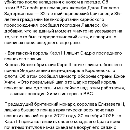
убийство после нападения с ножом в поезде. Об
этом BBC сообщил помощник шерифа Джон Лавлесс.
Задержанные — 32-летний чернокожий британец и 35-
летний гражданин Великобритании карибского
происхождения, сообщил господин Лавлесс. Он
добавил, что на данный момент «ничто не указывает на
то, что это был террористический акт», и говорить о
причинах произошедшего еще рано.
- Британский король Карл III лишит Эндрю последнего
воинского звания
Король Великобритании Карл III хочет лишить бывшего
принца Эндрю звания вице-адмирала Королевского
флота. Об этом сообщил министр обороны страны Джон
Хили. «Это правильный шаг, это шаг, который король
приказал нам сделать, и мы сейчас над этим работаем»,
— заявил господин Хили в интервью BBC.
Предыдущий британский монарх, королева Елизавета II,
лишила бывшего принца практически всех почетных
воинских званий еще в 2022 году. 30 октября 2025-го
Карл III приказал лишить своего младшего брата всех
почетных титулов из-за скандала вокруг его связи с