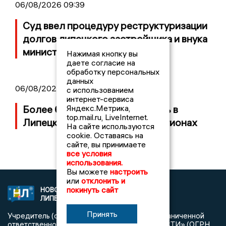
06/08/2026 09:39
Суд ввел процедуру реструктуризации
долгов липецкого застройщика и внука
министра СССР
Нажимая кнопку вы
даете согласие на
обработку персональных
данных
06/08/2026 09:01
с использованием
интернет-сервиса
Более 600 БПЛА сбили за ночь в
Яндекс.Метрика,
top.mail.ru, LiveInternet.
Липецкой области и еще 18 регионах
На сайте используются
cookie. Оставаясь на
сайте, вы принимаете
все условия
использования.
Вы можете
настроить
или
отклонить и
покинуть сайт
НОВОСТИ
2021 © NEWSLIPETSK.RU | СИ
ЛИПЕЦКА
«Новости Липецка»
Принять
Учредитель (соучредители): Общество с ограниченной
ответственностью «РЕГИОНАЛЬНЫЕ НОВОСТИ» (ОГРН