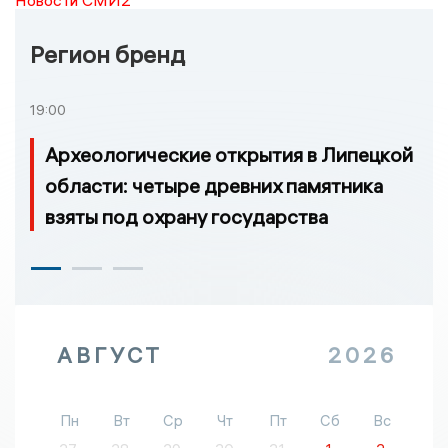
Новости СМИ2
Регион бренд
19:00
Археологические открытия в Липецкой
области: четыре древних памятника
взяты под охрану государства
АВГУСТ
2026
Пн
Вт
Ср
Чт
Пт
Сб
Вс