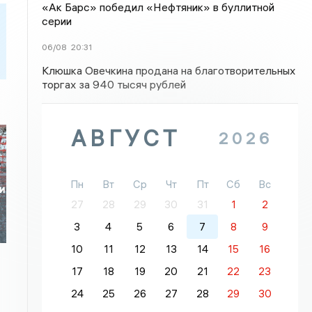
«Ак Барс» победил «Нефтяник» в буллитной
серии
06/08
20:31
Клюшка Овечкина продана на благотворительных
торгах за 940 тысяч рублей
АВГУСТ
2026
Пн
Вт
Ср
Чт
Пт
Сб
Вс
и
27
28
29
30
31
1
2
3
4
5
6
7
8
9
10
11
12
13
14
15
16
17
18
19
20
21
22
23
24
25
26
27
28
29
30