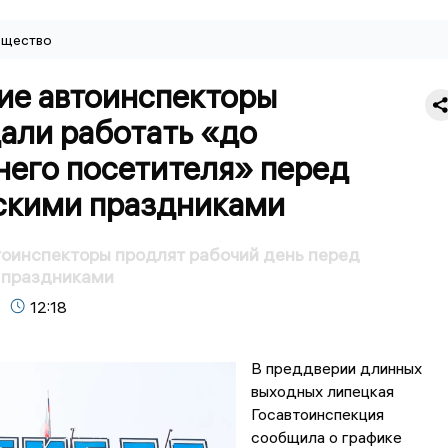
щество
ие автоинспекторы
али работать «до
него посетителя» перед
скими праздниками
оинспекторы продлят рабочий день перед
 праздниками
12:18
В преддверии длинных
выходных липецкая
Госавтоинспекция
сообщила о графике