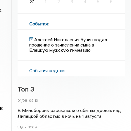
31
1
2
3
4
5
6
к
События
:
Алексей Николаевич Бунин подал
прошение о зачислении сына в
Елецкую мужскую гимназию
События недели
Топ 3
01/08
09:13
к
В Минобороны рассказали о сбитых дронах над
Липецкой областью в ночь на 1 августа
31/07
11:09