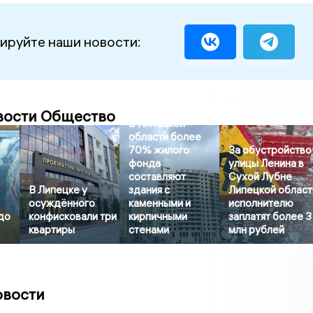
ируйте наши новости:
вости Общество
В Липецкой
области более
70% жилого
За обустройство
фонда
улицы Ленина в
составляют
Сухой Лубне
В Липецке у
здания с
Липецкой област
осуждённого
каменными и
исполнителю
до
конфисковали три
кирпичными
заплатят более 3
квартиры
стенами
млн рублей
овости