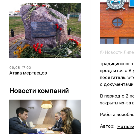
© Новости Липе
традиционного
06/08
17:00
продлится с 8 
Атака мертвецов
посетитель. Эт
с документами 
Новости компаний
В период с 2 п
закрыты из-за 
Работа возобно
Автор:
Наталь