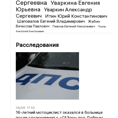
Сергеевна
Уваркина Евгения
Юрьевна
Уваркин Александр
Сергеевич
Итин Юрий Константинович
Шаповалов Евгений Владимирович
Жабин
Вячеслав Павлович
Павлов Евгений Николаевич
Попов
Анатолий Анатольевич
Расследования
08/06
17:53
16-летний мотоциклист оказался в больнице
после столкновения с «ГАЗом» под Добрым