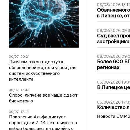
06/08/2026 13:1
Обвиняемого 
в Липецке, о
06/08/2026 09:
Суд ввел про
застройщика
06/08/2026 09:0
30/07
20:21
Более 600 БП
Липчнам открыт доступ к
регионах
обновлённой модели угроз для
систем искусственного
интеллекта
05/08/2026 19:3
В Липецке це
30/07
17:43
Опрос: липчане все чаще сдают
биометрию
05/08/2026 17:3
Количество л
30/07
17:15
Новости СМИ
Поколение Альфа диктует
спрос: дети 7–14 лет влияют на
выбор большинства семейных