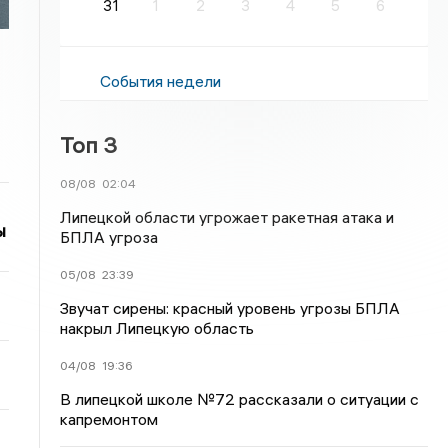
31
1
2
3
4
5
6
События недели
Топ 3
08/08
02:04
Липецкой области угрожает ракетная атака и
ы
БПЛА угроза
05/08
23:39
Звучат сирены: красный уровень угрозы БПЛА
накрыл Липецкую область
04/08
19:36
В липецкой школе №72 рассказали о ситуации с
капремонтом