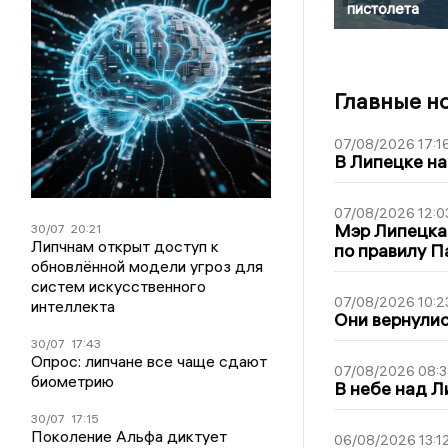
пистолета
Главные н
07/08/2026 17:1
В Липецке на
07/08/2026 12:0
Мэр Липецка
30/07
20:21
Липчнам открыт доступ к
по правилу П
обновлённой модели угроз для
систем искусственного
07/08/2026 10:2
интеллекта
Они вернулис
30/07
17:43
Опрос: липчане все чаще сдают
07/08/2026 08:3
биометрию
В небе над 
30/07
17:15
Поколение Альфа диктует
06/08/2026 13:1