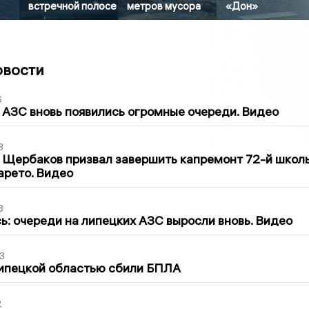
встречной полосе
метров мусора
«Дон»
овости
6
 АЗС вновь появились огромные очереди. Видео
3
 Щербаков призвал завершить капремонт 72-й школ
арето. Видео
3
ь: очереди на липецких АЗС выросли вновь. Видео
3
Липецкой областью сбили БПЛА
2