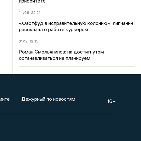
приоритете
14/06
22:21
«Фастфуд в исправительную колонию»: липчанин
рассказал о работе курьером
31/12
12:15
Роман Смольянинов: на достигнутом
останавливаться не планируем
инге
Дежурный по новостям
16+