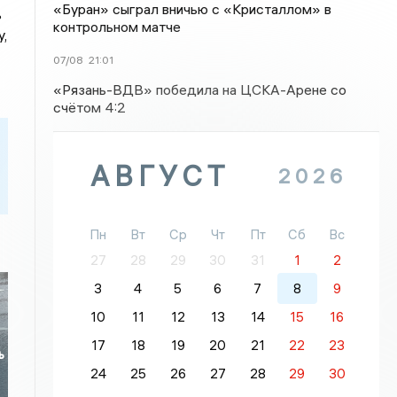
«Буран» сыграл вничью с «Кристаллом» в
ь
контрольном матче
,
07/08
21:01
«Рязань-ВДВ» победила на ЦСКА-Арене со
счётом 4:2
АВГУСТ
2026
Пн
Вт
Ср
Чт
Пт
Сб
Вс
27
28
29
30
31
1
2
3
4
5
6
7
8
9
10
11
12
13
14
15
16
17
18
19
20
21
22
23
ь
24
25
26
27
28
29
30