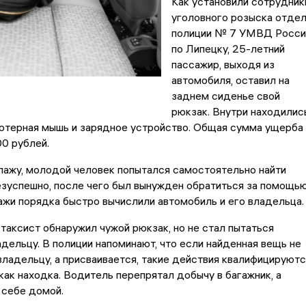
Как установили сотрудник
уголовного розыска отде
полиции № 7 УМВД Росси
по Липецку, 25-летний
пассажир, выходя из
автомобиля, оставил на
заднем сиденье свой
рюкзак. Внутри находилис
ьютерная мышь и зарядное устройство. Общая сумма ущерба
00 рублей.
пажу, молодой человек попытался самостоятельно найти
езуспешно, после чего был вынужден обратиться за помощь
ажи порядка быстро вычислили автомобиль и его владельца.
 таксист обнаружил чужой рюкзак, но не стал пытаться
адельцу. В полиции напоминают, что если найденная вещь не
ладельцу, а присваивается, такие действия квалифицируютс
 как находка. Водитель перепрятал добычу в багажник, а
 себе домой.