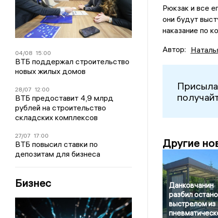
Рюкзак и все е
они будут выст
наказание по к
Автор:
Наталь
04/08
15:00
ВТБ поддержал строительство
новых жилых домов
Присыла
28/07
12:00
получайт
ВТБ предоставит 4,9 млрд
рублей на строительство
складских комплексов
27/07
17:00
Другие но
ВТБ повысил ставки по
депозитам для бизнеса
Бизнес
Данковчанин
разбил остано
выстрелом из
пневматическ