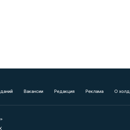
зданий
Вакансии
Редакция
Реклама
О холд
а»
X