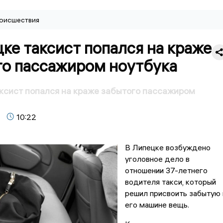
оисшествия
ке таксист попался на краже
го пассажиром ноутбука
ксист попался на краже забытого пассажиром
10:22
В Липецке возбуждено
уголовное дело в
отношении 37-летнего
водителя такси, который
решил присвоить забытую 
его машине вещь.