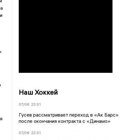
и
ла
и
ь
ю
Наш Хоккей
07/08
23:01
Гусев рассматривает переход в «Ак Барс»
я
после окончания контракта с «Динамо»
07/08
22:01