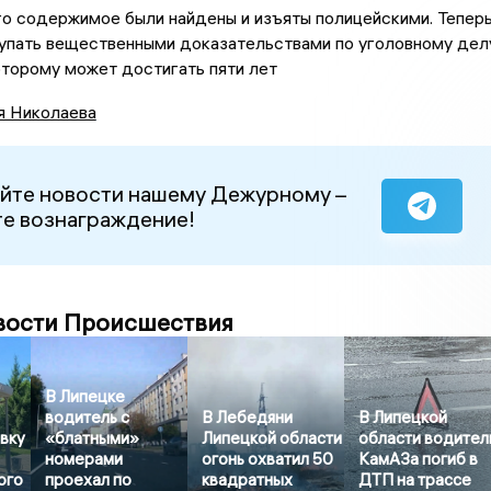
го содержимое были найдены и изъяты полицейскими. Тепер
упать вещественными доказательствами по уголовному делу
оторому может достигать пяти лет
я Николаева
йте новости нашему Дежурному –
е вознаграждение!
вости Происшествия
В Липецке
водитель с
В Лебедяни
В Липецкой
вку
«блатными»
Липецкой области
области водител
номерами
огонь охватил 50
КамАЗа погиб в
ого
проехал по
квадратных
ДТП на трассе