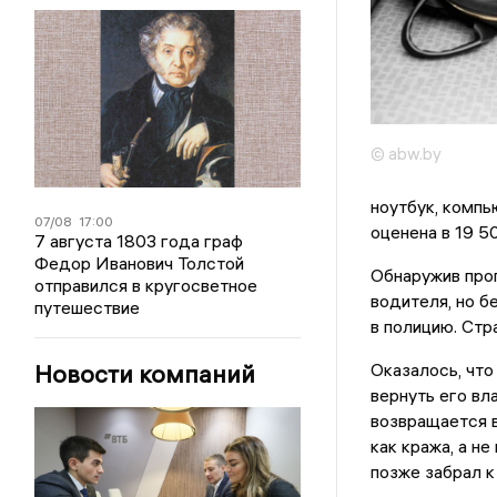
© abw.by
ноутбук, комп
07/08
17:00
оценена в 19 5
7 августа 1803 года граф
Федор Иванович Толстой
Обнаружив про
отправился в кругосветное
водителя, но б
путешествие
в полицию. Стр
Новости компаний
Оказалось, что
вернуть его вл
возвращается в
как кража, а не
позже забрал к