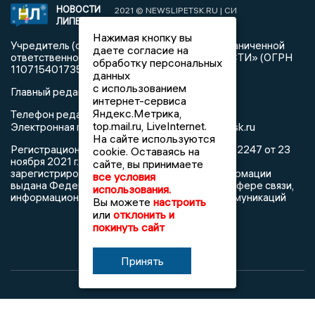
НОВОСТИ
2021 © NEWSLIPETSK.RU | СИ
ЛИПЕЦКА
«Новости Липецка»
Нажимая кнопку вы
Учредитель (соучредители): Общество с ограниченной
даете согласие на
ответственностью «РЕГИОНАЛЬНЫЕ НОВОСТИ» (ОГРН
обработку персональных
1107154017354)
данных
с использованием
Главный редактор: Герцог Е.Г.
интернет-сервиса
Яндекс.Метрика,
Телефон редакции: +7 903 699 9427
top.mail.ru, LiveInternet.
info@newslipetsk.ru
Электронная почта редакции:
На сайте используются
Регистрационный номер: серия Эл № ФС77-82247 от 23
cookie. Оставаясь на
ноября 2021 г. согласно выписке из реестра
сайте, вы принимаете
зарегистрированных средств массовой информации
все условия
выдана Федеральной службой по надзору в сфере связи,
использования.
информационных технологий и массовых коммуникаций
Вы можете
настроить
или
отклонить и
покинуть сайт
Принять
При использовании любого материала с данного сайта