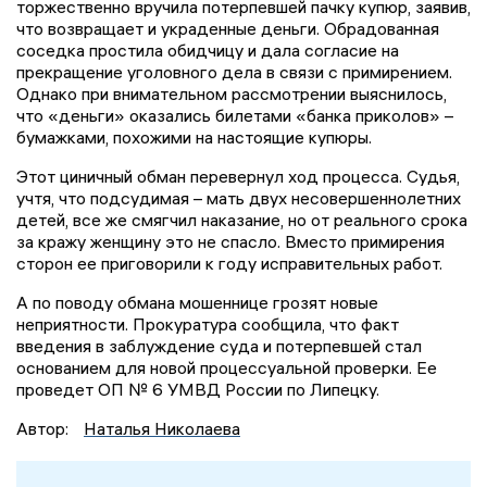
торжественно вручила потерпевшей пачку купюр, заявив,
что возвращает и украденные деньги. Обрадованная
соседка простила обидчицу и дала согласие на
прекращение уголовного дела в связи с примирением.
Однако при внимательном рассмотрении выяснилось,
что «деньги» оказались билетами «банка приколов» –
бумажками, похожими на настоящие купюры.
Этот циничный обман перевернул ход процесса. Судья,
учтя, что подсудимая – мать двух несовершеннолетних
детей, все же смягчил наказание, но от реального срока
за кражу женщину это не спасло. Вместо примирения
сторон ее приговорили к году исправительных работ.
А по поводу обмана мошеннице грозят новые
неприятности. Прокуратура сообщила, что факт
введения в заблуждение суда и потерпевшей стал
основанием для новой процессуальной проверки. Ее
проведет ОП № 6 УМВД России по Липецку.
Автор:
Наталья Николаева