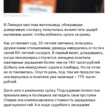
© resizer.mail.ru
В Липецке местная жительница, обокравшая
доверчивую соседку, попыталась возместить ущерб
муляжами денег, чтобы избежать срока за кражу.
Как установил суд, 33-летняя липчанка, пользуясь
дружескими отношениями, дважды наведалась в гости к
своей 60-летней соседке. В первый визит, дождавшись,
когда пенсионерка отлучится, женщина похитила
ювелирные украшения более чем на 140 тысяч рублей.
Добычу она немедленно сдала в ломбард. Но на этом
не остановилась. Спустя день, под тем же предлогом,
она вернулась и похитила уже наличные – 175 тысяч
рублей.
Дело шло к реальному сроку. Подсудимая полностью
признала вину и поспешила загладить свои прступки.
Сперва она компенсировала стоимость украденных
драгоценностей. А в ходе судебного заседания