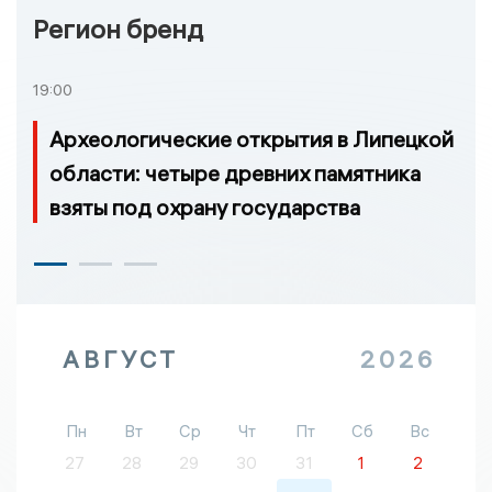
Регион бренд
19:00
Археологические открытия в Липецкой
области: четыре древних памятника
взяты под охрану государства
АВГУСТ
2026
Пн
Вт
Ср
Чт
Пт
Сб
Вс
27
28
29
30
31
1
2