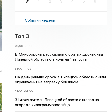
31
1
2
3
4
5
6
События недели
Топ 3
01/08
09:13
В Минобороны рассказали о сбитых дронах над
Липецкой областью в ночь на 1 августа
31/07
11:09
а
На день раньше срока: в Липецкой области сняли
ограничения на заправку бензином
31/07
04:00
31 июля житель Липецкой области откопал на
огороде килограммовое яйцо