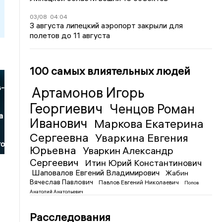
03/08
04:04
3 августа липецкий аэропорт закрыли для
полетов до 11 августа
100 самых влиятельных людей
в-
Артамонов Игорь
Георгиевич
Ченцов Роман
й
а
Иванович
Маркова Екатерина
Сергеевна
Уваркина Евгения
го
Юрьевна
Уваркин Александр
Сергеевич
Итин Юрий Константинович
Шаповалов Евгений Владимирович
Жабин
Вячеслав Павлович
Павлов Евгений Николаевич
Попов
Анатолий Анатольевич
Расследования