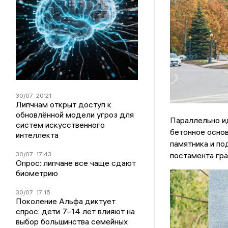
30/07
20:21
Липчнам открыт доступ к
обновлённой модели угроз для
Параллельно и
систем искусственного
бетонное основ
интеллекта
памятника и по
постамента гра
30/07
17:43
Опрос: липчане все чаще сдают
биометрию
30/07
17:15
Поколение Альфа диктует
спрос: дети 7–14 лет влияют на
выбор большинства семейных