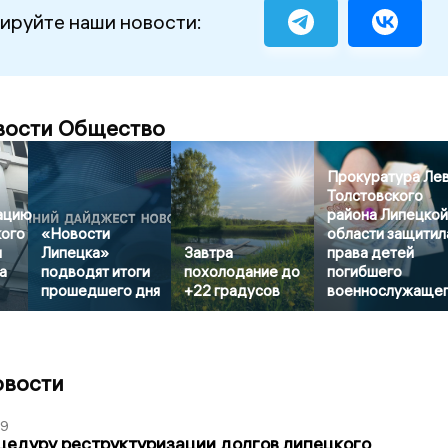
ируйте наши новости:
вости Общество
Прокуратура Ле
Толстовского
ацию
района Липецко
кого
«Новости
области защитил
и
Липецка»
Завтра
права детей
а
подводят итоги
похолодание до
погибшего
прошедшего дня
+22 градусов
военнослужаще
овости
39
цедуру реструктуризации долгов липецкого