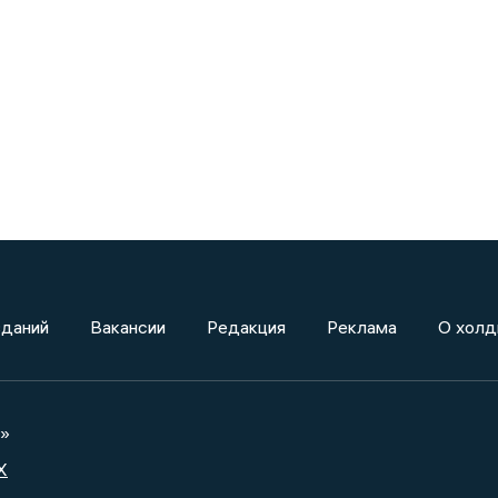
зданий
Вакансии
Редакция
Реклама
О холд
а»
X