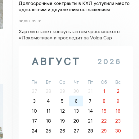
Долгосрочные контракты в КХЛ уступили место
однолетним и двухлетним соглашениям
06/08
09:01
Хартли станет консультантом ярославского
«Локомотива» и проследит за Volga Cup
АВГУСТ
2026
х
Пн
Вт
Ср
Чт
Пт
Сб
Вс
27
28
29
30
31
1
2
3
4
5
6
7
8
9
10
11
12
13
14
15
16
17
18
19
20
21
22
23
24
25
26
27
28
29
30