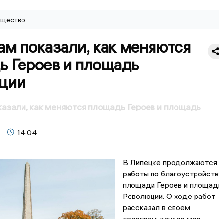
щество
м показали, как меняются
ь Героев и площадь
ции
азали, как меняются площадь Героев и площадь
14:04
В Липецке продолжаются
работы по благоустройств
площади Героев и площад
Революции. О ходе работ
рассказал в своем
телеграм-канале мэр