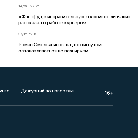
14/06
22:21
«Фастфуд в исправительную колонию»: липчанин
рассказал о работе курьером
31/12
12:15
Роман Смольянинов: на достигнутом
останавливаться не планируем
инге
Дежурный по новостям
16+