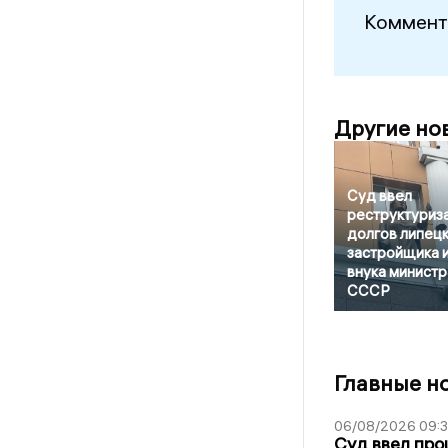
Коммент
Другие но
Суд ввел
реструктуриз
долгов липец
застройщика 
внука министр
СССР
Главные н
06/08/2026 09:
Суд ввел про