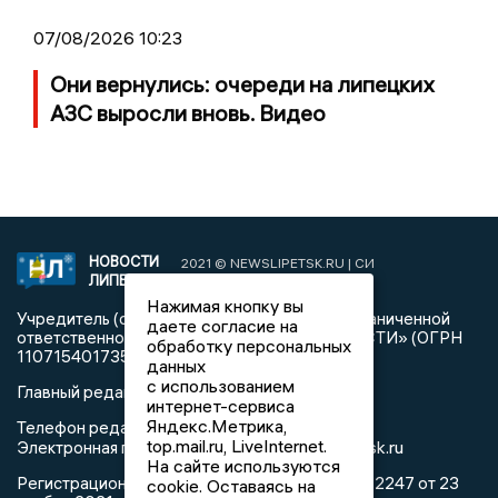
07/08/2026 10:23
Они вернулись: очереди на липецких
АЗС выросли вновь. Видео
НОВОСТИ
2021 © NEWSLIPETSK.RU | СИ
ЛИПЕЦКА
«Новости Липецка»
Нажимая кнопку вы
Учредитель (соучредители): Общество с ограниченной
даете согласие на
ответственностью «РЕГИОНАЛЬНЫЕ НОВОСТИ» (ОГРН
обработку персональных
1107154017354)
данных
с использованием
Главный редактор: Герцог Е.Г.
интернет-сервиса
Яндекс.Метрика,
Телефон редакции: +7 903 699 9427
top.mail.ru, LiveInternet.
info@newslipetsk.ru
Электронная почта редакции:
На сайте используются
Регистрационный номер: серия Эл № ФС77-82247 от 23
cookie. Оставаясь на