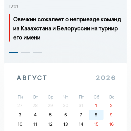
13:01
Овечкин сожалеет о неприезде команд
из Казахстана и Белоруссии на турнир
его имени
АВГУСТ
2026
Пн
Вт
Ср
Чт
Пт
Сб
Вс
27
28
29
30
31
1
2
3
4
5
6
7
8
9
10
11
12
13
14
15
16