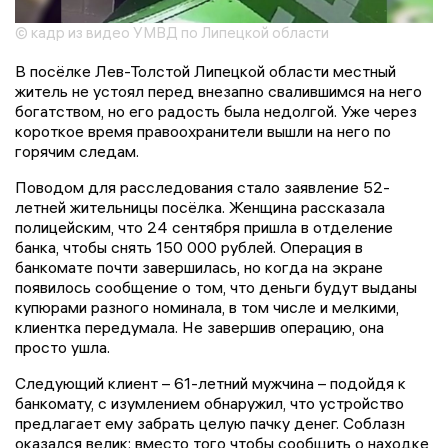
© кадр из видео УМВД по Липецкой области
В посёлке Лев-Толстой Липецкой области местный
житель не устоял перед внезапно свалившимся на него
богатством, но его радость была недолгой. Уже через
короткое время правоохранители вышли на него по
горячим следам.
Поводом для расследования стало заявление 52-
летней жительницы посёлка. Женщина рассказала
полицейским, что 24 сентября пришла в отделение
банка, чтобы снять 150 000 рублей. Операция в
банкомате почти завершилась, но когда на экране
появилось сообщение о том, что деньги будут выданы
купюрами разного номинала, в том числе и мелкими,
клиентка передумала. Не завершив операцию, она
просто ушла.
Следующий клиент – 61-летний мужчина – подойдя к
банкомату, с изумлением обнаружил, что устройство
предлагает ему забрать целую пачку денег. Соблазн
оказался велик: вместо того чтобы сообщить о находке