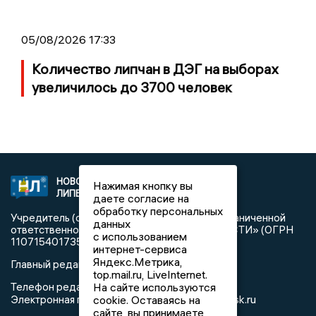
05/08/2026 17:33
Количество липчан в ДЭГ на выборах
увеличилось до 3700 человек
НОВОСТИ
2021 © NEWSLIPETSK.RU | СИ
Нажимая кнопку вы
ЛИПЕЦКА
«Новости Липецка»
даете согласие на
обработку персональных
Учредитель (соучредители): Общество с ограниченной
данных
ответственностью «РЕГИОНАЛЬНЫЕ НОВОСТИ» (ОГРН
с использованием
1107154017354)
интернет-сервиса
Яндекс.Метрика,
Главный редактор: Герцог Е.Г.
top.mail.ru, LiveInternet.
На сайте используются
Телефон редакции: +7 903 699 9427
info@newslipetsk.ru
cookie. Оставаясь на
Электронная почта редакции:
сайте, вы принимаете