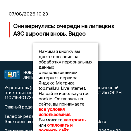
07/08/2026 10:23
Они вернулись: очереди на липецких
АЗС выросли вновь. Видео
Нажимая кнопку вы
даете согласие на
обработку персональных
данных
с использованием
НОВОСТИ
2021 © NEWSLIPETSK.RU | СИ
интернет-сервиса
ЛИПЕЦКА
«Новости Липецка»
Яндекс.Метрика,
Учредитель (соучредители): Общество с ограниченной
top.mail.ru, LiveInternet.
ответственностью «РЕГИОНАЛЬНЫЕ НОВОСТИ» (ОГРН
На сайте используются
1107154017354)
cookie. Оставаясь на
сайте, вы принимаете
Главный редактор: Герцог Е.Г.
все условия
использования.
Телефон редакции: +7 903 699 9427
Вы можете
настроить
info@newslipetsk.ru
Электронная почта редакции:
или
отклонить и
покинуть сайт
Регистрационный номер: серия Эл № ФС77-82247 от 23