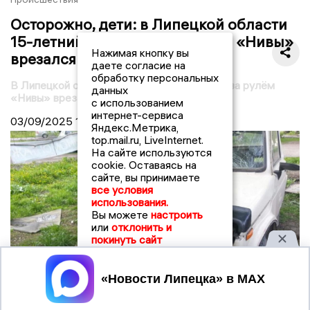
Осторожно, дети: в Липецкой области
15-летний подросток за рулём «Нивы»
Нажимая кнопку вы
врезался в дерево
даете согласие на
обработку персональных
В Липецкой области 15-летний подросток за рулём
данных
«Нивы» врезался в дерево
с использованием
интернет-сервиса
03/09/2025
12:12
Яндекс.Метрика,
top.mail.ru, LiveInternet.
На сайте используются
cookie. Оставаясь на
сайте, вы принимаете
все условия
использования.
Вы можете
настроить
или
отклонить и
покинуть сайт
Принять
© vestivrn.ru