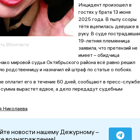
Инцидент произошел в
гостях у брата 13 июня
2025 года. В пылу ссоры
тётя вцепилась девушке в
руку. В суде пострадавша
19-летняя племянница
еть ВКонтакте
заявила, что претензий не
имеет – обидчица
нако мировой судья Октябрьского района всё равно решил
ую родственницу и назначил ей штраф по статье о побоях.
е оплатит его в течение 60 дней, сообщают в пресс-службе
 сумма вырастет вдвое, а дело передадут судебным
я Николаева
йте новости нашему Дежурному –
е вознаграждение!