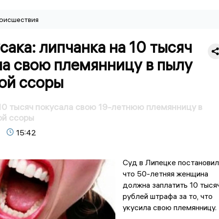
оисшествия
сака: липчанка на 10 тысяч
ла свою племянницу в пылу
ой ссоры
10 тысяч покусала свою 19-летнюю племянницу в
ой ссоры
15:42
Суд в Липецке постановил
что 50-летняя женщина
должна заплатить 10 тыся
рублей штрафа за то, что
укусила свою племянницу.