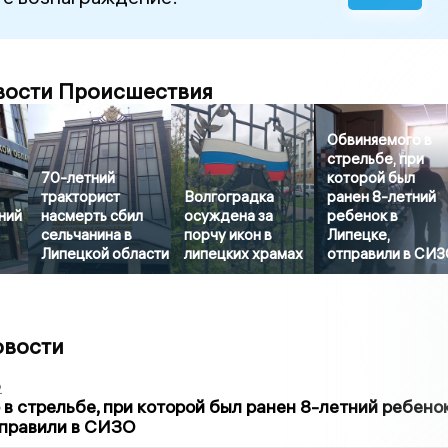
вости Происшествия
Обвиняемого в
стрельбе, при
70-летний
которой был
тракторист
Волгоградка
ранен 8-летний
ний
насмерть сбил
осуждена за
ребенок в
сельчанина в
порчу икон в
Липецке,
Липецкой области
липецких храмах
отправили в СИ
овости
2
в стрельбе, при которой был ранен 8-летний ребено
тправили в СИЗО