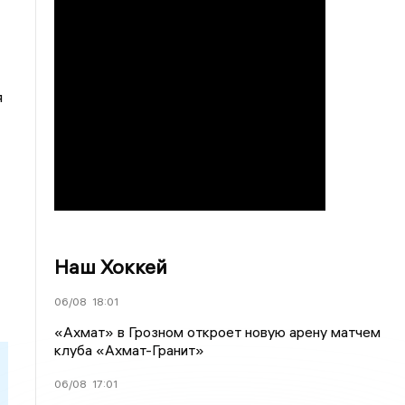
я
Наш Хоккей
06/08
18:01
«Ахмат» в Грозном откроет новую арену матчем
клуба «Ахмат-Гранит»
06/08
17:01