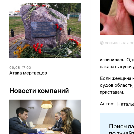
© социальная с
извинилась. Од
наказать кусач
06/08
17:00
Атака мертвецов
Если женщина н
судов области,
Новости компаний
приставам.
Автор:
Наталь
Присыла
получайт