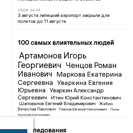
03/08
04:04
3 августа липецкий аэропорт закрыли для
полетов до 11 августа
100 самых влиятельных людей
Артамонов Игорь
Георгиевич
Ченцов Роман
Иванович
Маркова Екатерина
Сергеевна
Уваркина Евгения
Юрьевна
Уваркин Александр
Сергеевич
Итин Юрий Константинович
Шаповалов Евгений Владимирович
Жабин
Вячеслав Павлович
Павлов Евгений Николаевич
Попов
Анатолий Анатольевич
Расследования