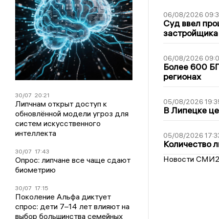
06/08/2026 09:
Суд ввел про
застройщика
06/08/2026 09:0
Более 600 БП
регионах
30/07
20:21
05/08/2026 19:3
Липчнам открыт доступ к
В Липецке це
обновлённой модели угроз для
систем искусственного
интеллекта
05/08/2026 17:3
Количество л
30/07
17:43
Новости СМИ
Опрос: липчане все чаще сдают
биометрию
30/07
17:15
Поколение Альфа диктует
спрос: дети 7–14 лет влияют на
выбор большинства семейных