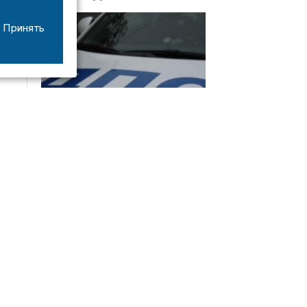
Принять
08/06
17:53
16-летний мотоциклист оказался в больнице
после столкновения с «ГАЗом» под Добрым
Интервью
21/07
19:03
Сергей Елманов: безопасность избирателей в
приоритете