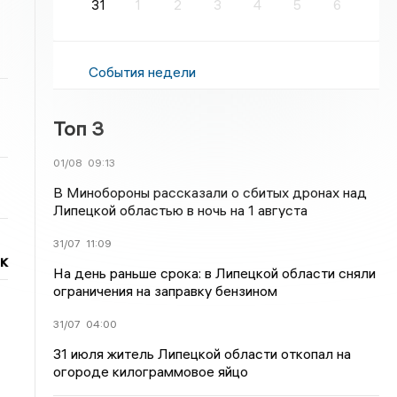
31
1
2
3
4
5
6
События недели
Топ 3
01/08
09:13
В Минобороны рассказали о сбитых дронах над
Липецкой областью в ночь на 1 августа
31/07
11:09
к
На день раньше срока: в Липецкой области сняли
ограничения на заправку бензином
31/07
04:00
31 июля житель Липецкой области откопал на
огороде килограммовое яйцо