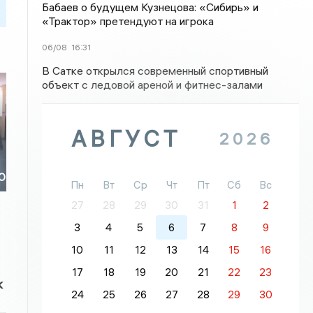
Бабаев о будущем Кузнецова: «Сибирь» и
«Трактор» претендуют на игрока
06/08
16:31
В Сатке открылся современный спортивный
объект с ледовой ареной и фитнес-залами
АВГУСТ
2026
ЗО
Пн
Вт
Ср
Чт
Пт
Сб
Вс
27
28
29
30
31
1
2
3
4
5
6
7
8
9
10
11
12
13
14
15
16
17
18
19
20
21
22
23
к
24
25
26
27
28
29
30