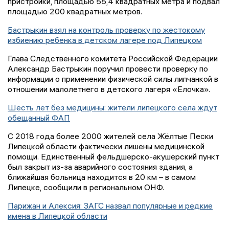
пристройки, площадью 55,4 квадратных метра и подвал
площадью 200 квадратных метров.
Бастрыкин взял на контроль проверку по жестокому
избиению ребенка в детском лагере под Липецком
Глава Следственного комитета Российской Федерации
Александр Бастрыкин поручил провести проверку по
информации о применении физической силы липчанкой в
отношении малолетнего в детского лагеря «Елочка».
Шесть лет без медицины: жители липецкого села ждут
обещанный ФАП
С 2018 года более 2000 жителей села Жёлтые Пески
Липецкой области фактически лишены медицинской
помощи. Единственный фельдшерско-акушерский пункт
был закрыт из-за аварийного состояния здания, а
ближайшая больница находится в 20 км – в самом
Липецке, сообщили в региональном ОНФ.
Парижан и Алексия: ЗАГС назвал популярные и редкие
имена в Липецкой области