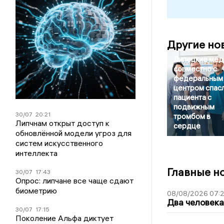
Другие но
Липецкие мед
совместно с
федеральным
центром спас
пациента с
подвижным
30/07
20:21
тромбом в
Липчнам открыт доступ к
сердце
обновлённой модели угроз для
систем искусственного
интеллекта
Главные н
30/07
17:43
Опрос: липчане все чаще сдают
биометрию
08/08/2026 07:
Два человека
30/07
17:15
Поколение Альфа диктует