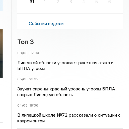
31
1
2
3
4
5
6
События недели
Топ 3
08/08
02:04
Липецкой области угрожает ракетная атака и
БПЛА угроза
05/08
23:39
Звучат сирены: красный уровень угрозы БПЛА
накрыл Липецкую область
04/08
19:36
В липецкой школе №72 рассказали о ситуации с
капремонтом