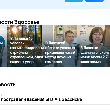
вости Здоровье
ики
В Липецке 15
ли
человек
В Липецкой
госпитализированы
области успешно
В Липецке
с грибным
применили новый
удалили опухоль
отравлением, один
метод лечения
матки весом 2,7
пациент умер
геморроя
килограмма
овости
27
 пострадали падения БПЛА в Задонске