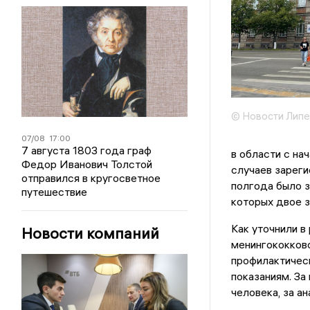
© Новости Липе
07/08
17:00
7 августа 1803 года граф
в области с на
Федор Иванович Толстой
случаев зареги
отправился в кругосветное
полгода было з
путешествие
которых двое з
Как уточнили в
Новости компаний
менингококков
профилактичес
показаниям. За
человека, за а