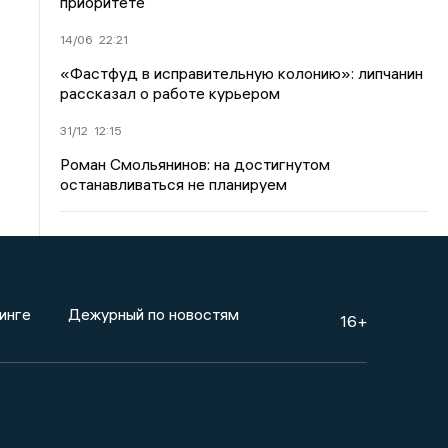
приоритете
14/06
22:21
«Фастфуд в исправительную колонию»: липчанин
рассказал о работе курьером
31/12
12:15
Роман Смольянинов: на достигнутом
останавливаться не планируем
инге
Дежурный по новостям
16+