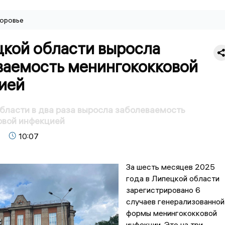
оровье
цкой области выросла
ваемость менингококковой
ией
бласти в два раза выросла заболеваемость
овой инфекцией
10:07
За шесть месяцев 2025
года в Липецкой области
зарегистрировано 6
случаев генерализованной
формы менингококковой
инфекции. Это на три