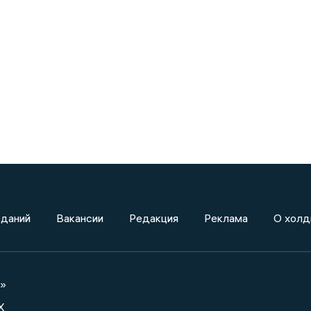
зданий
Вакансии
Редакция
Реклама
О холд
а»
X