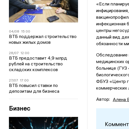
«Если планируе
инфицирования,
вакцинопрофил
инфекционная б
центры негосу
04/08
15:00
ВТБ поддержал строительство
данный вид дея
новых жилых домов
обязанности м
28/07
12:00
Обследование н
ВТБ предоставит 4,9 млрд
медицинских ор
рублей на строительство
больнице (ГУЗ
складских комплексов
биологическог
27/07
17:00
ФБУЗ «Центр ги
ВТБ повысил ставки по
коммерческих 
депозитам для бизнеса
Автор:
Алена 
Бизнес
Коммент