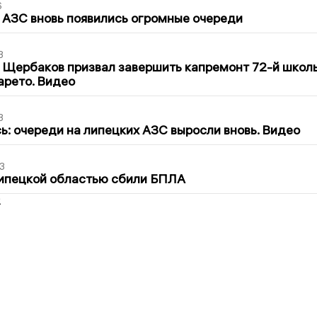
6
 АЗС вновь появились огромные очереди
3
 Щербаков призвал завершить капремонт 72-й школ
арето. Видео
3
ь: очереди на липецких АЗС выросли вновь. Видео
3
Липецкой областью сбили БПЛА
2