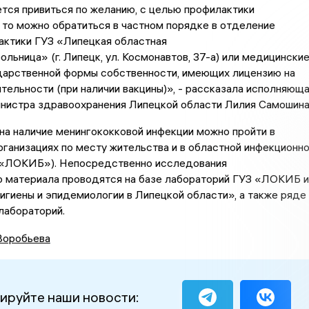
тся привиться по желанию, с целью профилактики
 то можно обратиться в частном порядке в отделение
актики ГУЗ «Липецкая областная
ольница» (г. Липецк, ул. Космонавтов, 37-а) или медицински
дарственной формы собственности, имеющих лицензию на
тельности (при наличии вакцины)», - рассказала исполняющ
инистра здравоохранения Липецкой области Лилия Самошина
а наличие менингококковой инфекции можно пройти в
ганизациях по месту жительства и в областной инфекционн
 «ЛОКИБ»). Непосредственно исследования
о материала проводятся на базе лабораторий ГУЗ «ЛОКИБ и
гиены и эпидемиологии в Липецкой области», а также ряде
лабораторий.
Воробьева
ируйте наши новости: