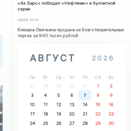
«Ак Барс» победил «Нефтяник» в буллитной
серии
06/08
20:31
Клюшка Овечкина продана на благотворительных
торгах за 940 тысяч рублей
АВГУСТ
2026
Пн
Вт
Ср
Чт
Пт
Сб
Вс
27
28
29
30
31
1
2
3
4
5
6
7
8
9
10
11
12
13
14
15
16
и
17
18
19
20
21
22
23
24
25
26
27
28
29
30
м