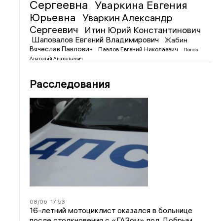
Сергеевна
Уваркина Евгения
Юрьевна
Уваркин Александр
Сергеевич
Итин Юрий Константинович
Шаповалов Евгений Владимирович
Жабин
Вячеслав Павлович
Павлов Евгений Николаевич
Попов
Анатолий Анатольевич
Расследования
08/06
17:53
16-летний мотоциклист оказался в больнице
после столкновения с «ГАЗом» под Добрым