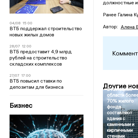
должностные и
Ранее Галина 
04/08
15:00
Автор:
Алена 
ВТБ поддержал строительство
новых жилых домов
28/07
12:00
ВТБ предоставит 4,9 млрд
Коммент
рублей на строительство
складских комплексов
27/07
17:00
ВТБ повысил ставки по
Другие но
депозитам для бизнеса
В Липецкой
области боле
70% жилого
Бизнес
фонда
составляют
здания с
каменными и
кирпичными
стенами