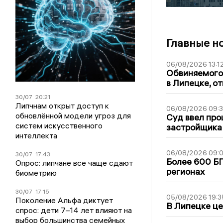
Главные н
06/08/2026 13:1
Обвиняемого 
в Липецке, о
30/07
20:21
Липчнам открыт доступ к
06/08/2026 09:
обновлённой модели угроз для
Суд ввел про
систем искусственного
застройщика
интеллекта
06/08/2026 09:0
30/07
17:43
Более 600 БП
Опрос: липчане все чаще сдают
регионах
биометрию
30/07
17:15
05/08/2026 19:3
Поколение Альфа диктует
В Липецке це
спрос: дети 7–14 лет влияют на
выбор большинства семейных