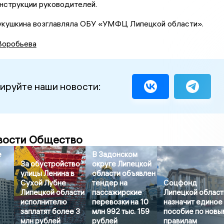
нструкции руководителей.
Кукушкина возглавляла ОБУ «УМФЦ Липецкой области».
Воробьева
ируйте наши новости:
вости Общество
е
В Задонском
За обустройство
округе Липецкой
улицы Ленина в
области объявлен
Сухой Лубне
тендер на
Соцфонд
Липецкой области
пассажирские
Липецкой област
исполнителю
перевозки на 10
назначит единое
заплатят более 3
млн 992 тыс. 159
пособие по новы
млн рублей
рублей
правилам