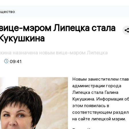
щество
вице-мэром Липецка стала
 Кукушкина
шкина назначена новым вице-мэром Липецка
09:41
Новым заместителем гла
администрации города
Липецка стала Галина
Кукушкина. Информация о
этом появилась в
соответствующем раздел
на сайте липецкой мэрии.