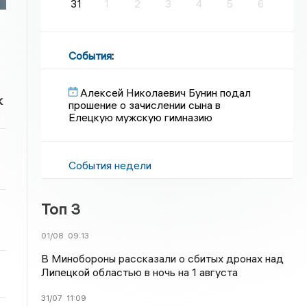
31
1
2
3
4
5
6
События
:
Алексей Николаевич Бунин подал
к
прошение о зачислении сына в
Елецкую мужскую гимназию
События недели
Топ 3
01/08
09:13
В Минобороны рассказали о сбитых дронах над
Липецкой областью в ночь на 1 августа
31/07
11:09