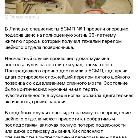
© Облминздрав
В Липецке специалисты БСМП № 1 провели операцию,
подарив шанс на полноценную жизнь 35-летнему
жителю города, который получил тяжелый перелом
шейного отдела позвоночника.
Несчастный случай произошел дома: мужчина
поскользнулся на лестнице и упал, сломав шею.
Пострадавшего срочно доставили в БСМП, где врачи
диагностировали сложнейший перелом пятого шейного
позвонка со сдавливанием спинного мозга. Состояние
было критическим: мужчина начал терять
чувствительность в руках и ногах, ослабла двигательная
активность, грозил паралич.
В подобных случаях счет идет на минуты: повреждение
шейного отдела может привести к необратимым
последствиям, включая полную потерю подвижности
или даже остановку дыхания. Как поясняют
специалисты, компрессионный перелом шеи – одна из