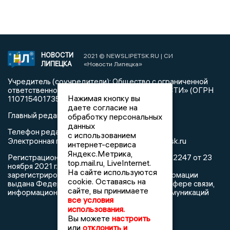
НОВОСТИ
2021 © NEWSLIPETSK.RU | СИ
ЛИПЕЦКА
«Новости Липецка»
Учредитель (соучредители): Общество с ограниченной
ответственностью «РЕГИОНАЛЬНЫЕ НОВОСТИ» (ОГРН
Нажимая кнопку вы
1107154017354)
даете согласие на
Главный редактор: Герцог Е.Г.
обработку персональных
данных
Телефон редакции: +7 903 699 9427
с использованием
info@newslipetsk.ru
Электронная почта редакции:
интернет-сервиса
Яндекс.Метрика,
Регистрационный номер: серия Эл № ФС77-82247 от 23
top.mail.ru, LiveInternet.
ноября 2021 г. согласно выписке из реестра
На сайте используются
зарегистрированных средств массовой информации
cookie. Оставаясь на
выдана Федеральной службой по надзору в сфере связи,
сайте, вы принимаете
информационных технологий и массовых коммуникаций
все условия
использования.
Вы можете
настроить
или
отклонить и