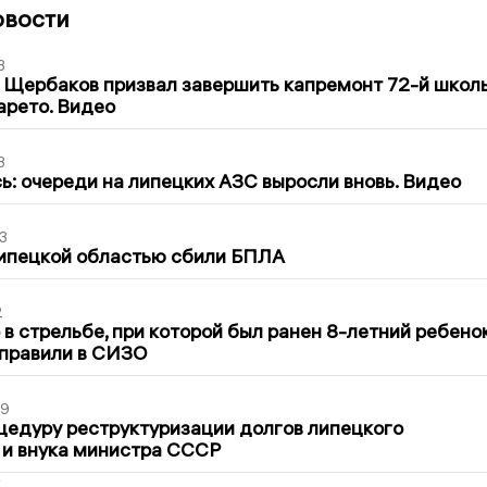
овости
3
 Щербаков призвал завершить капремонт 72-й школ
арето. Видео
3
ь: очереди на липецких АЗС выросли вновь. Видео
3
Липецкой областью сбили БПЛА
2
в стрельбе, при которой был ранен 8-летний ребено
тправили в СИЗО
39
цедуру реструктуризации долгов липецкого
 и внука министра СССР
2