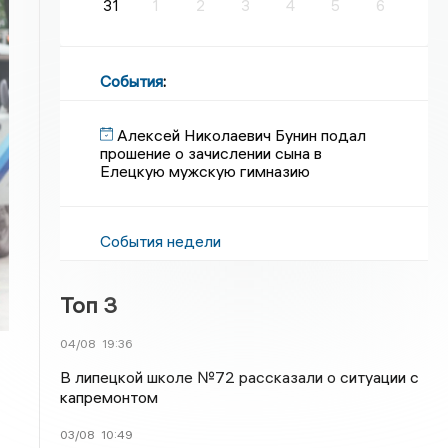
31
1
2
3
4
5
6
События
:
Алексей Николаевич Бунин подал
прошение о зачислении сына в
Елецкую мужскую гимназию
События недели
Топ 3
04/08
19:36
В липецкой школе №72 рассказали о ситуации с
капремонтом
03/08
10:49