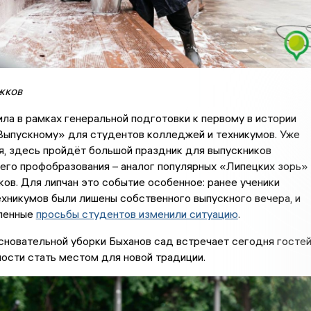
жков
ла в рамках генеральной подготовки к первому в истории
ыпускному» для студентов колледжей и техникумов. Уже
я, здесь пройдёт большой праздник для выпускников
его профобразования – аналог популярных «Липецких зорь»
ков. Для липчан это событие особенное: ранее ученики
хникумов были лишены собственного выпускного вечера, и
ленные
просьбы студентов изменили ситуацию
.
сновательной уборки Быханов сад встречает сегодня госте
ности стать местом для новой традиции.