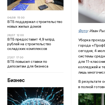
04/08
15:00
ВТБ поддержал строительство
новых жилых домов
Фото
: Иван Ры
28/07
12:00
ВТБ предоставит 4,9 млрд
Уборка проходи
рублей на строительство
города «ПрофВ
складских комплексов
сегодня, 4 июл
системы средн
27/07
17:00
ВТБ повысил ставки по
для 11-классни
депозитам для бизнеса
колледжей и те
лишь многочис
Бизнес
В результате о
в полной готов