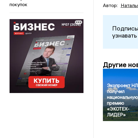
покупок
Автор:
Наталь
Подписы
узнавать
Другие но
Экопроект Н
получил
национальную
премию
«ЭКОТЕХ-
ЛИДЕР»