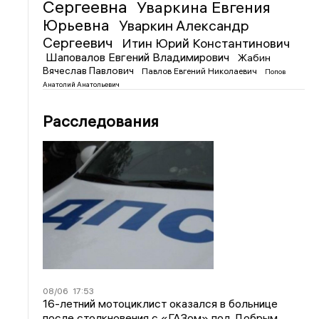
Сергеевна
Уваркина Евгения
Юрьевна
Уваркин Александр
Сергеевич
Итин Юрий Константинович
Шаповалов Евгений Владимирович
Жабин
Вячеслав Павлович
Павлов Евгений Николаевич
Попов
Анатолий Анатольевич
Расследования
08/06
17:53
16-летний мотоциклист оказался в больнице
после столкновения с «ГАЗом» под Добрым