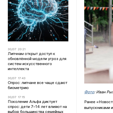
30/07
20:21
Липчнам открыт доступ к
обновлённой модели угроз для
систем искусственного
интеллекта
30/07
17:43
Опрос: липчане все чаще сдают
биометрию
Фото
: Иван Ры
30/07
17:15
Поколение Альфа диктует
Ранее «Новости
спрос: дети 7–14 лет влияют на
выпускниками 
выбор большинства семейных