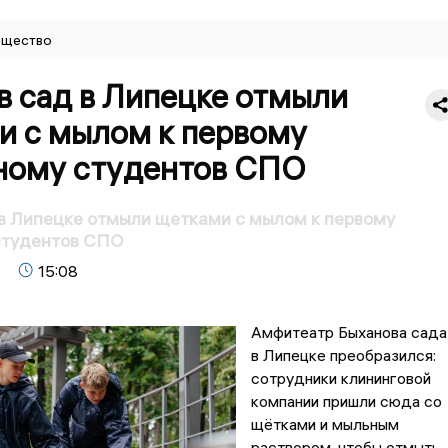
щество
в сад в Липецке отмыли
и с мылом к первому
ному студентов СПО
в Липецке отмыли щетками с мылом к первому
студентов СПО
15:08
Амфитеатр Быханова сада
в Липецке преобразился:
сотрудники клининговой
компании пришли сюда со
щётками и мыльным
раствором, чтобы отмыть