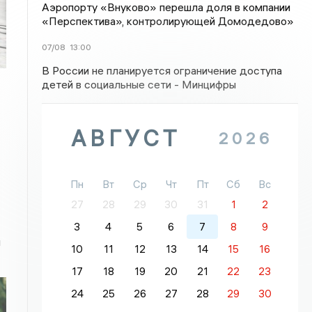
Аэропорту «Внуково» перешла доля в компании
«Перспектива», контролирующей Домодедово»
07/08
13:00
В России не планируется ограничение доступа
детей в социальные сети - Минцифры
АВГУСТ
2026
Пн
Вт
Ср
Чт
Пт
Сб
Вс
27
28
29
30
31
1
2
3
4
5
6
7
8
9
й
10
11
12
13
14
15
16
17
18
19
20
21
22
23
24
25
26
27
28
29
30