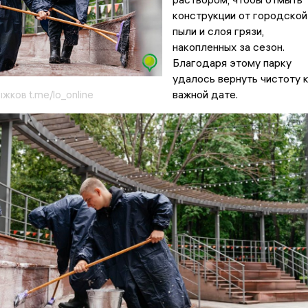
конструкции от городской
пыли и слоя грязи,
накопленных за сезон.
Благодаря этому парку
удалось вернуть чистоту 
важной дате.
жков t.me/lo_online