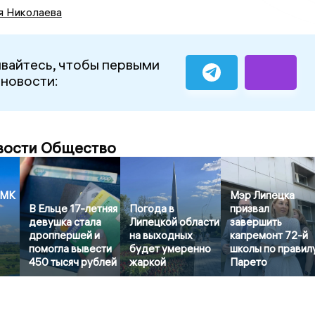
я Николаева
вайтесь, чтобы первыми
 новости:
вости Общество
ЛМК
Мэр Липецка
В Ельце 17-летняя
Погода в
призвал
девушка стала
Липецкой области
завершить
дроппершей и
на выходных
капремонт 72-й
помогла вывести
будет умеренно
школы по правил
450 тысяч рублей
жаркой
Парето