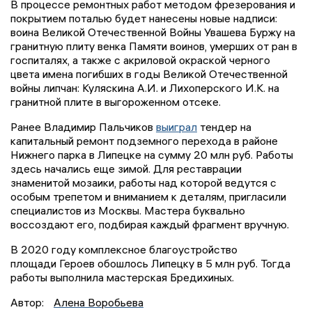
В процессе ремонтных работ методом фрезерования и
покрытием поталью будет нанесены новые надписи:
воина Великой Отечественной Войны Увашева Буржу на
гранитную плиту венка Памяти воинов, умерших от ран в
госпиталях, а также с акриловой окраской черного
цвета имена погибших в годы Великой Отечественной
войны липчан: Куляскина А.И. и Лихоперского И.К. на
гранитной плите в выгороженном отсеке.
Ранее Владимир Пальчиков
выиграл
тендер на
капитальный ремонт подземного перехода в районе
Нижнего парка в Липецке на сумму 20 млн руб. Работы
здесь начались еще зимой. Для реставрации
знаменитой мозаики, работы над которой ведутся с
особым трепетом и вниманием к деталям, пригласили
специалистов из Москвы. Мастера буквально
воссоздают его, подбирая каждый фрагмент вручную.
В 2020 году комплексное благоустройство
площади Героев обошлось Липецку в 5 млн руб. Тогда
работы выполнила мастерская Бредихиных.
Автор:
Алена Воробьева