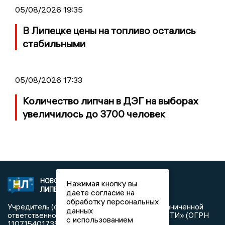
05/08/2026 19:35
В Липецке цены на топливо остались
стабильными
05/08/2026 17:33
Количество липчан в ДЭГ на выборах
увеличилось до 3700 человек
НОВОСТИ
2021 © NEWSLIPETSK.RU | СИ
Нажимая кнопку вы
ЛИПЕЦКА
«Новости Липецка»
даете согласие на
обработку персональных
Учредитель (соучредители): Общество с ограниченной
данных
ответственностью «РЕГИОНАЛЬНЫЕ НОВОСТИ» (ОГРН
с использованием
1107154017354)