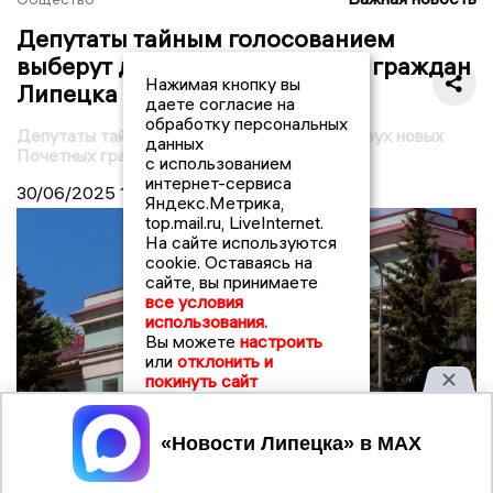
Депутаты тайным голосованием
выберут двух новых Почетных граждан
Нажимая кнопку вы
Липецка
даете согласие на
обработку персональных
Депутаты тайным голосованием выберут двух новых
данных
Почетных граждан Липецка
с использованием
интернет-сервиса
30/06/2025
10:49
Яндекс.Метрика,
top.mail.ru, LiveInternet.
На сайте используются
cookie. Оставаясь на
сайте, вы принимаете
все условия
использования.
Вы можете
настроить
или
отклонить и
покинуть сайт
Принять