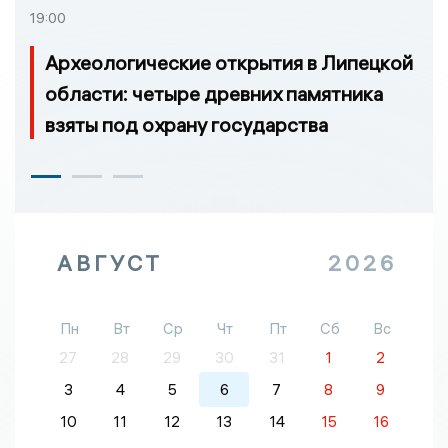
19:00
Археологические открытия в Липецкой
области: четыре древних памятника
взяты под охрану государства
АВГУСТ
2026
Пн
Вт
Ср
Чт
Пт
Сб
Вс
27
28
29
30
31
1
2
3
4
5
6
7
8
9
10
11
12
13
14
15
16