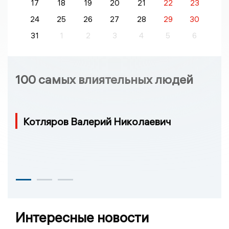
17
18
19
20
21
22
23
24
25
26
27
28
29
30
31
1
2
3
4
5
6
100 самых влиятельных людей
Котляров Валерий Николаевич
Интересные новости