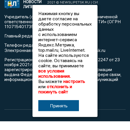
НОВОСТИ
2021 © NEWSLIPETSK.RU | СИ
ЛИПЕЦКА
«Новости Липецка»
Нажимая кнопку вы
Учредитель (соучредители): Общество с ограниченной
даете согласие на
ответственностью «РЕГИОНАЛЬНЫЕ НОВОСТИ» (ОГРН
обработку персональных
1107154017354)
данных
с использованием
Главный редактор: Герцог Е.Г.
интернет-сервиса
Яндекс.Метрика,
Телефон редакции: +7 903 699 9427
top.mail.ru, LiveInternet.
info@newslipetsk.ru
Электронная почта редакции:
На сайте используются
Регистрационный номер: серия Эл № ФС77-82247 от 23
cookie. Оставаясь на
ноября 2021 г. согласно выписке из реестра
сайте, вы принимаете
зарегистрированных средств массовой информации
все условия
выдана Федеральной службой по надзору в сфере связи,
использования.
информационных технологий и массовых коммуникаций
Вы можете
настроить
или
отклонить и
покинуть сайт
Принять
При использовании любого материала с данного сайта
гиперссылка на Сетевое издание «Новости Липецка»