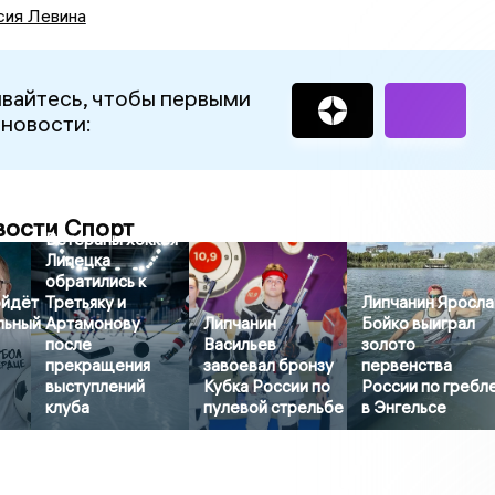
сия Левина
вайтесь, чтобы первыми
 новости:
вости Спорт
Ветераны хоккея
Липецка
обратились к
ойдёт
Третьяку и
Липчанин Яросла
льный
Артамонову
Липчанин
Бойко выиграл
после
Васильев
золото
прекращения
завоевал бронзу
первенства
выступлений
Кубка России по
России по гребл
клуба
пулевой стрельбе
в Энгельсе