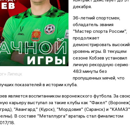
декабря.
36-летний спортсмен,
обладатель звания
"Мастер спорта России",
продолжает
демонстрировать высокий
уровень игры. В текущем
сезоне Кобзев установил
личную рекордную серию 
483 минуты без
рг» Липецк
пропущенных мячей, что
лучших показателей в истории клуба.
зев является воспитанником воронежского футбола. За сво
ую карьеру выступал за такие клубы как "Факел" (Воронеж)
град), "Авангард" (Курск), "Мордовия" (Саранск) и "КАМАЗ"
лны). В составе "Металлурга" вратарь стал финалистом
017/18.