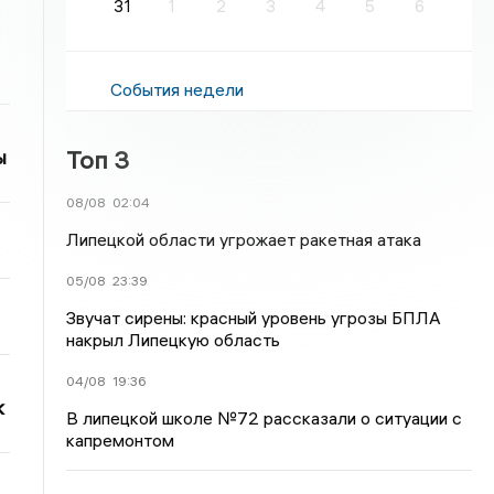
31
1
2
3
4
5
6
События недели
Топ 3
ы
08/08
02:04
Липецкой области угрожает ракетная атака
05/08
23:39
Звучат сирены: красный уровень угрозы БПЛА
накрыл Липецкую область
04/08
19:36
к
В липецкой школе №72 рассказали о ситуации с
капремонтом