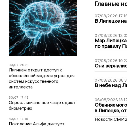
Главные н
07/08/2026 17:1
В Липецке на
07/08/2026 12:0
Мэр Липецка
по правилу П
07/08/2026 10:2
Они вернулис
30/07
20:21
Липчнам открыт доступ к
обновлённой модели угроз для
07/08/2026 08:3
систем искусственного
В небе над 
интеллекта
30/07
17:43
06/08/2026 13:1
Опрос: липчане все чаще сдают
Обвиняемого 
биометрию
в Липецке, о
Новости СМИ
30/07
17:15
Поколение Альфа диктует