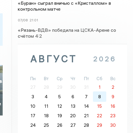
«Буран» сыграл вничью с «Кристаллом» в
контрольном матче
07/08
21:01
«Рязань-ВДВ» победила на ЦСКА-Арене со
счётом 4:2
АВГУСТ
2026
Пн
Вт
Ср
Чт
Пт
Сб
Вс
в
27
28
29
30
31
1
2
3
4
5
6
7
8
9
е
10
11
12
13
14
15
16
17
18
19
20
21
22
23
24
25
26
27
28
29
30