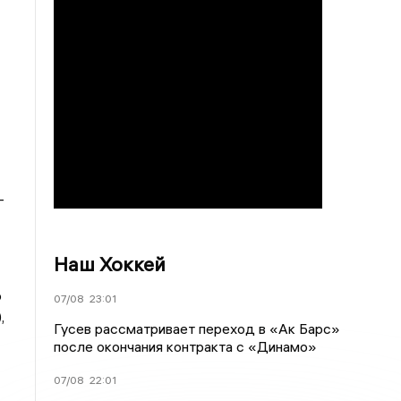
-
Наш Хоккей
ю
07/08
23:01
,
Гусев рассматривает переход в «Ак Барс»
после окончания контракта с «Динамо»
07/08
22:01