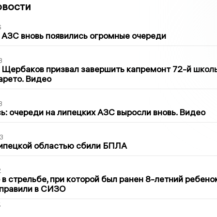
овости
6
 АЗС вновь появились огромные очереди
3
 Щербаков призвал завершить капремонт 72-й школ
арето. Видео
3
ь: очереди на липецких АЗС выросли вновь. Видео
3
Липецкой областью сбили БПЛА
2
в стрельбе, при которой был ранен 8-летний ребено
тправили в СИЗО
2