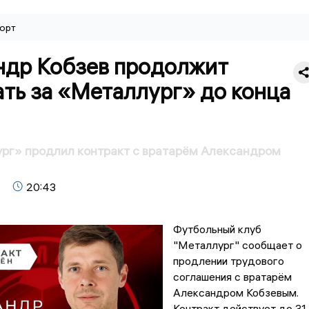
орт
ндр Кобзев продолжит
ть за «Металлург» до конца
рг» продлил контракт с вратарём Александром
20:43
Футбольный клуб
"Металлург" сообщает о
продлении трудового
соглашения с вратарём
Александром Кобзевым.
Контракт действует до 31