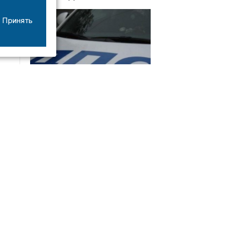
Принять
08/06
17:53
16-летний мотоциклист оказался в больнице
после столкновения с «ГАЗом» под Добрым
Интервью
21/07
19:03
Сергей Елманов: безопасность избирателей в
приоритете