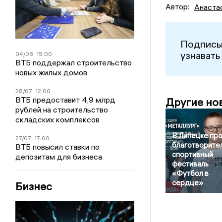
Автор:
Анаста
Подписы
узнавать
04/08
15:00
ВТБ поддержал строительство
новых жилых домов
28/07
12:00
ВТБ предоставит 4,9 млрд
Другие но
рублей на строительство
складских комплексов
В Липецке пр
27/07
17:00
благотворите
ВТБ повысил ставки по
спортивный
депозитам для бизнеса
фестиваль
«Футбол в
сердце»
Бизнес