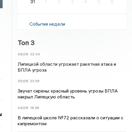
31
1
2
3
4
5
6
События недели
Топ 3
08/08
02:04
Липецкой области угрожает ракетная атака и
БПЛА угроза
05/08
23:39
Звучат сирены: красный уровень угрозы БПЛА
накрыл Липецкую область
04/08
19:36
ы
В липецкой школе №72 рассказали о ситуации с
капремонтом