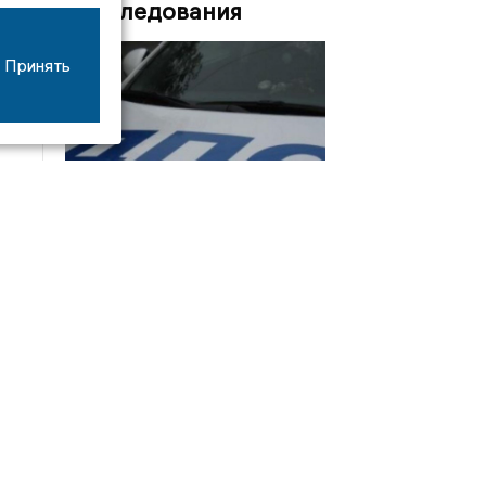
Расследования
Принять
08/06
17:53
16-летний мотоциклист оказался в больнице
после столкновения с «ГАЗом» под Добрым
Интервью
21/07
19:03
Сергей Елманов: безопасность избирателей в