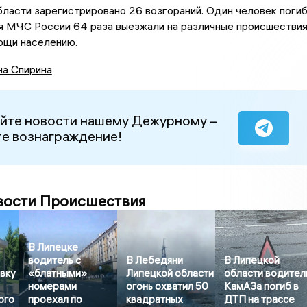
ласти зарегистрировано 26 возгораний. Один человек погиб
 МЧС России 64 раза выезжали на различные происшестви
ощи населению.
на Спирина
йте новости нашему Дежурному –
е вознаграждение!
вости Происшествия
В Липецке
водитель с
В Лебедяни
В Липецкой
вку
«блатными»
Липецкой области
области водител
номерами
огонь охватил 50
КамАЗа погиб в
ого
проехал по
квадратных
ДТП на трассе