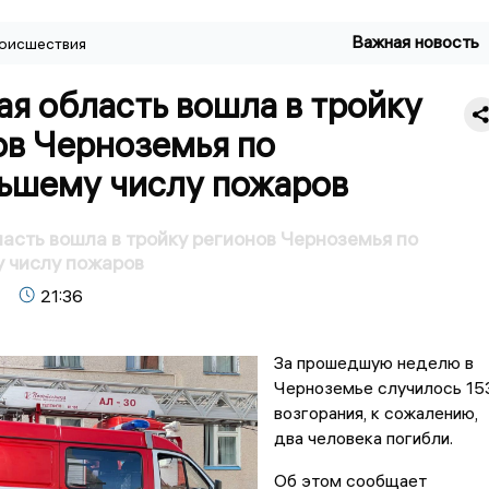
Важная новость
оисшествия
я область вошла в тройку
ов Черноземья по
ьшему числу пожаров
асть вошла в тройку регионов Черноземья по
 числу пожаров
21:36
За прошедшую неделю в
Черноземье случилось 15
возгорания, к сожалению,
два человека погибли.
Об этом сообщает