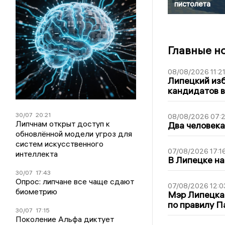
пистолета
Главные н
08/08/2026 11:2
Липецкий из
кандидатов в
30/07
20:21
08/08/2026 07:
Липчнам открыт доступ к
Два человека
обновлённой модели угроз для
систем искусственного
07/08/2026 17:1
интеллекта
В Липецке на
30/07
17:43
Опрос: липчане все чаще сдают
07/08/2026 12:0
биометрию
Мэр Липецка
по правилу П
30/07
17:15
Поколение Альфа диктует