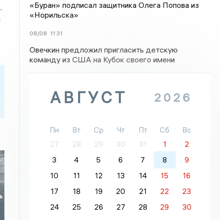
«Буран» подписал защитника Олега Попова из
.
«Норильска»
я
08/08
11:31
Овечкин предложил пригласить детскую
команду из США на Кубок своего имени
АВГУСТ
2026
Пн
Вт
Ср
Чт
Пт
Сб
Вс
27
28
29
30
31
1
2
3
4
5
6
7
8
9
10
11
12
13
14
15
16
17
18
19
20
21
22
23
ь
24
25
26
27
28
29
30