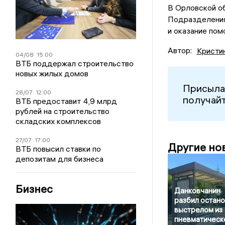
В Орловской об
Подразделения
и оказание пом
Автор:
Кристи
04/08
15:00
ВТБ поддержал строительство
новых жилых домов
Присыла
28/07
12:00
получайт
ВТБ предоставит 4,9 млрд
рублей на строительство
складских комплексов
27/07
17:00
Другие но
ВТБ повысил ставки по
депозитам для бизнеса
Бизнес
Данковчанин
разбил остано
выстрелом из
пневматическ