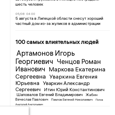
шесть человек
05/08
04:00
5 августа в Липецкой области снесут хороший
частный дом из-за жуликов в администрации
100 самых влиятельных людей
Артамонов Игорь
Георгиевич
Ченцов Роман
Иванович
Маркова Екатерина
Сергеевна
Уваркина Евгения
Юрьевна
Уваркин Александр
Сергеевич
Итин Юрий Константинович
Шаповалов Евгений Владимирович
Жабин
Вячеслав Павлович
Павлов Евгений Николаевич
Попов
Анатолий Анатольевич