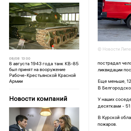
© Новости Липе
08/08
13:00
пострадал чело
8 августа 1943 года танк КВ-85
был принят на вооружение
ликвидации пос
Рабоче-Крестьянской Красной
Армии
Еще меньше, 12
В Белгородской
Новости компаний
У наших соседе
десятками - 51
В Курской обла
пожаров.