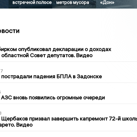
встречной полосе
метров мусора
«Дон»
овости
1
бирком опубликовал декларации о доходах
 областной Совет депутатов. Видео
27
 пострадали падения БПЛА в Задонске
6
 АЗС вновь появились огромные очереди
3
 Щербаков призвал завершить капремонт 72-й школ
арето. Видео