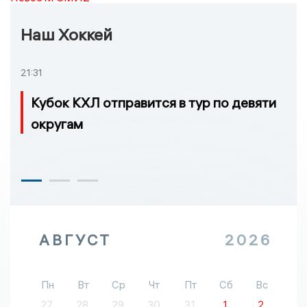
Наш Хоккей
21:31
Кубок КХЛ отправится в тур по девяти
округам
АВГУСТ
2026
Пн
Вт
Ср
Чт
Пт
Сб
Вс
27
28
29
30
31
1
2