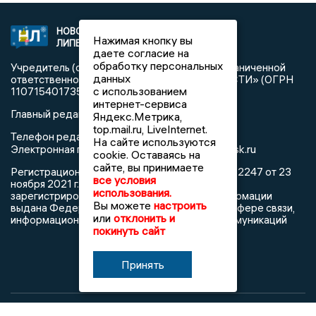
НОВОСТИ
2021 © NEWSLIPETSK.RU | СИ
Нажимая кнопку вы
ЛИПЕЦКА
«Новости Липецка»
даете согласие на
обработку персональных
Учредитель (соучредители): Общество с ограниченной
данных
ответственностью «РЕГИОНАЛЬНЫЕ НОВОСТИ» (ОГРН
с использованием
1107154017354)
интернет-сервиса
Главный редактор: Герцог Е.Г.
Яндекс.Метрика,
top.mail.ru, LiveInternet.
Телефон редакции: +7 903 699 9427
На сайте используются
info@newslipetsk.ru
Электронная почта редакции:
cookie. Оставаясь на
сайте, вы принимаете
Регистрационный номер: серия Эл № ФС77-82247 от 23
все условия
ноября 2021 г. согласно выписке из реестра
использования.
зарегистрированных средств массовой информации
Вы можете
настроить
выдана Федеральной службой по надзору в сфере связи,
или
отклонить и
информационных технологий и массовых коммуникаций
покинуть сайт
Принять