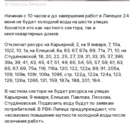
© Новости Липецка
Начиная с 10 часов и до завершения работ в Липецке 24
июня не будет холодной воды на шести улицах.
Коснётся это как частного сектора, так и
многоквартирных домов.
Отключат ресурс на Карьерной, 2, на 9 января, 7, 10а,
10/2, 10, 1а, на Елецкой, 8а, 63, 67, 67а, 69, 71а, 71, 10, на
Студёновской, 18, 20, 22, 25, 27, 29, 31, 33, 35, 37, 39б,
39а, 39, 41, 43, 45, 47, 51, 49, 65, 54, 55, 57, 59, 61, 63,
65, 67, 69, 75а, 116, 116а, 120, 122, 122а, 89, 91, 205а,
109, 109в, 109г, 109а, 109б, стр. 122д, 122в, 124а, 123,
126, 126а, 126б, 131, 159, 187а, 188, 201, 184.
В частном секторе не будет ресурса на улицах
Карьерная, 9 января, Елецкая, Павлова, Лескова,
Студёновская. Подвозить воду будут по заявкам
потребителей. В РВК-Липецк предупреждают, что
«возможно повышение мутности холодной воды после
окончания работ».