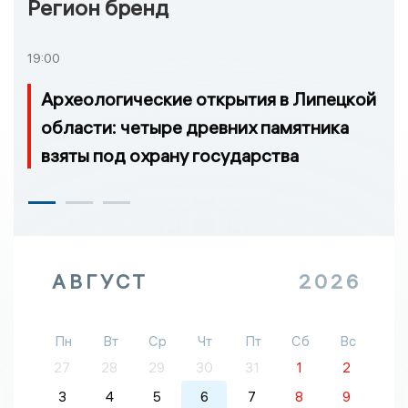
Регион бренд
19:00
Археологические открытия в Липецкой
области: четыре древних памятника
взяты под охрану государства
АВГУСТ
2026
Пн
Вт
Ср
Чт
Пт
Сб
Вс
27
28
29
30
31
1
2
3
4
5
6
7
8
9