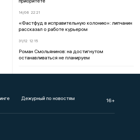
приоритете
14/06
22:21
«Фастфуд в исправительную колонию»: липчанин
рассказал о работе курьером
31/12
12:15
Роман Смольянинов: на достигнутом
останавливаться не планируем
инге
Дежурный по новостям
16+