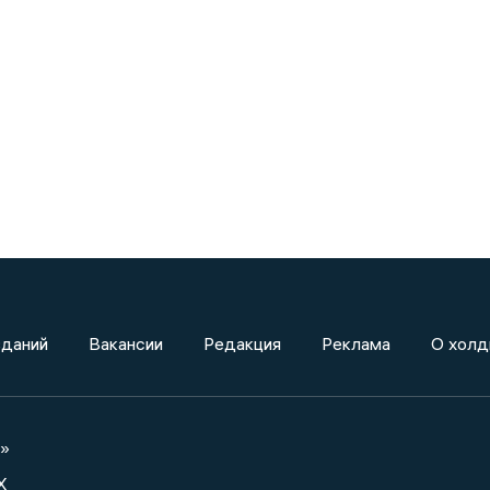
зданий
Вакансии
Редакция
Реклама
О холд
а»
X