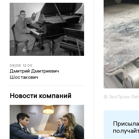
09/08
12:00
Дмитрий Дмитриевич
Шостакович
Новости компаний
© ЭкоПром-Лип
Присыла
получайт