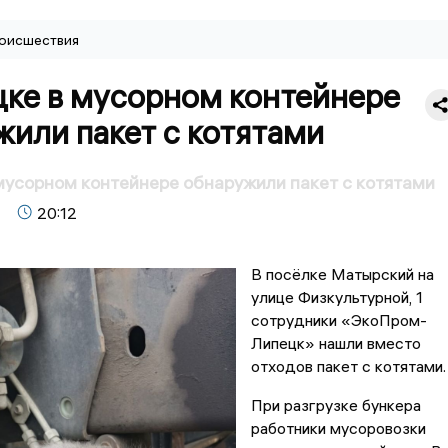
оисшествия
цке в мусорном контейнере
или пакет с котятами
мусорном контейнере обнаружили пакет с котятами
20:12
В посёлке Матырский на
улице Физкультурной, 1
сотрудники «ЭкоПром-
Липецк» нашли вместо
отходов пакет с котятами.
При разгрузке бункера
работники мусоровозки