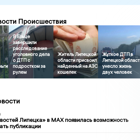
вости Происшествия
В Ельце
завершили
расследование
уголовного дела
Житель Липецкой
Жуткое ДТП в
о ДТП с
области присвоил
Липецкой област
ньги
подростком за
найденный на АЗС
унесло жизнь
рулем
кошелек
двух человек
овости
9
овостей Липецка» в MAX появилась возможность
ать публикации