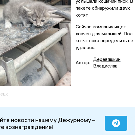
услышали кошачий писк. В
пакете обнаружили двух
котят.
Сейчас компания ищет
хозяев для малышей. Пол
котят пока определить не
удалось.
Деревяшкин
Автор:
Владислав
ецк
йте новости нашему Дежурному –
е вознаграждение!