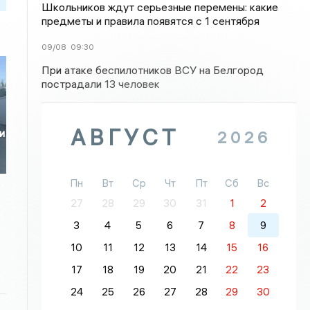
Школьников ждут серьезные перемены: какие
предметы и правила появятся с 1 сентября
09/08
09:30
При атаке беспилотников ВСУ на Белгород
пострадали 13 человек
АВГУСТ
и
2026
Пн
Вт
Ср
Чт
Пт
Сб
Вс
27
28
29
30
31
1
2
3
4
5
6
7
8
9
10
11
12
13
14
15
16
17
18
19
20
21
22
23
24
25
26
27
28
29
30