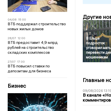
Другие но
04/08
15:00
ВТБ поддержал строительство
новых жилых домов
В Ельце
28/07
12:00
ВТБ предоставит 4,9 млрд
подросток
рублей на строительство
уговорил мать
складских комплексов
перевести де
мошенникам
27/07
17:00
ВТБ повысил ставки по
депозитам для бизнеса
Главные н
Бизнес
09/08/2026 13:1
В канале «Н
комментиров