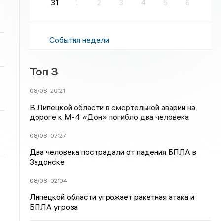
31
1
2
3
4
5
6
События недели
Топ 3
08/08
20:21
В Липецкой области в смертельной аварии на
дороге к М-4 «Дон» погибло два человека
08/08
07:27
Два человека пострадали от падения БПЛА в
Задонске
08/08
02:04
Липецкой области угрожает ракетная атака и
БПЛА угроза