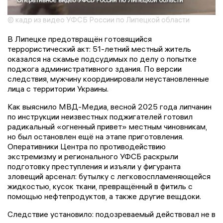
© кадр из видео УФСБ России по Липецкой области
В Липецке предотвращён готовящийся
террористический акт: 51-летний местный житель
оказался на скамье подсудимых по делу о попытке
поджога административного здания. По версии
следствия, мужчину координировали неустановленные
лица с территории Украины.
Как выяснило МВД-Медиа, весной 2025 года липчанин
по инструкции неизвестных поджигателей готовил
радикальный «огненный привет» местным чиновникам,
но был остановлен ещё на этапе приготовления.
Оперативники Центра по противодействию
экстремизму и регионального УФСБ раскрыли
подготовку преступления и изъяли у фигуранта
зловещий арсенал: бутылку с легковоспламеняющейся
жидкостью, кусок ткани, превращённый в фитиль с
помощью нефтепродуктов, а также другие вещдоки.
Следствие установило: подозреваемый действовал не в