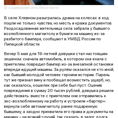
© социальная сеть ВКонтакте
В селе Хлевном разыгралась драма на колесах: в ход
пошли не только чувства, но месть и кража документов.
Раздосадованная жительница села забрала у бывшего
возлюбленного магнитолу и бумаги на машину из-за
разбитого бампера, сообщают в УМВД России по
Липецкой области
Вечер 5 мая для 19-летней девушки стал настоящим
экшеном: сначала автомобиль, в котором она ехала с
приятелем, повредил бампер из-за внезапной остановки
впереди идущей машины. За рулём оказался не кто иной,
как бывший молодой человек героини истории. Парень
тут же признал вину и пообещал возместить ущерб, но,
как оказалось, кошелек при себе был пуст. Оценив
повреждения в сумму 20 тысяч рублей, девушка решила
действовать: вместе с приятелем они отправились к
экс-возлюбленному на работу и устроили «бартер»:
вернула себе автомагнитолу, ранее подаренную
бывшему, а заодно прихватила его права и документы на
машину – на всякий случай, так сказать, в залог долга.