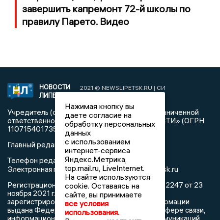
завершить капремонт 72-й школы по
правилу Парето. Видео
НОВОСТИ
2021 © NEWSLIPETSK.RU | СИ
ЛИПЕЦКА
«Новости Липецка»
Нажимая кнопку вы
Учредитель (соучредители): Общество с ограниченной
даете согласие на
ответственностью «РЕГИОНАЛЬНЫЕ НОВОСТИ» (ОГРН
обработку персональных
1107154017354)
данных
с использованием
Главный редактор: Герцог Е.Г.
интернет-сервиса
Яндекс.Метрика,
Телефон редакции: +7 903 699 9427
top.mail.ru, LiveInternet.
info@newslipetsk.ru
Электронная почта редакции:
На сайте используются
Регистрационный номер: серия Эл № ФС77-82247 от 23
cookie. Оставаясь на
ноября 2021 г. согласно выписке из реестра
сайте, вы принимаете
зарегистрированных средств массовой информации
все условия
выдана Федеральной службой по надзору в сфере связи,
использования.
информационных технологий и массовых коммуникаций