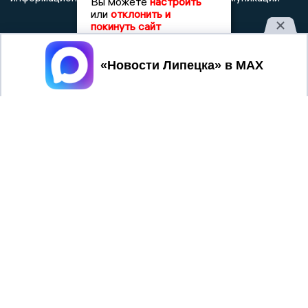
Вы можете
настроить
или
отклонить и
покинуть сайт
Принять
При использовании любого материала с данного сайта
гиперссылка на Сетевое издание «Новости Липецка»
обязательна.
Сообщения на сером фоне размещены на правах рекламы
@mazov
MAX
Написать директору в телеграм
или
О холдинге
Вакансии
Реклама
Дежурный по новостям
16+