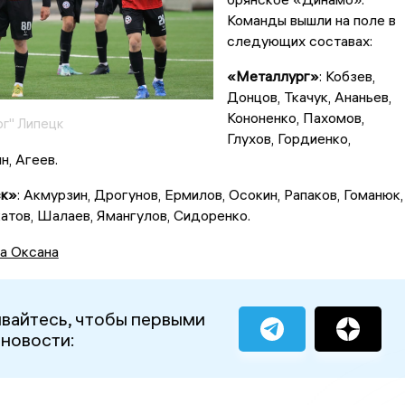
Команды вышли на поле в
следующих составах:
«Металлург»
: Кобзев,
Донцов, Ткачук, Ананьев,
Кононенко, Пахомов,
г" Липецк
Глухов, Гордиенко,
н, Агеев.
ск»
: Акмурзин, Дрогунов, Ермилов, Осокин, Рапаков, Гоманюк,
тов, Шалаев, Ямангулов, Сидоренко.
а Оксана
вайтесь, чтобы первыми
 новости: