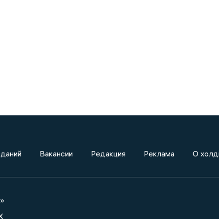
зданий
Вакансии
Редакция
Реклама
О холд
а»
X