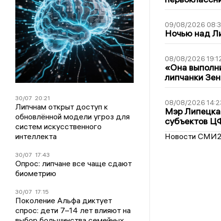
09/08/2026 08:
Ночью над Л
08/08/2026 19:1
«Она выполни
липчанки Зен
30/07
20:21
08/08/2026 14:2
Липчнам открыт доступ к
Мэр Липецка 
обновлённой модели угроз для
субъектов Ц
систем искусственного
интеллекта
Новости СМИ
30/07
17:43
Опрос: липчане все чаще сдают
биометрию
30/07
17:15
Поколение Альфа диктует
спрос: дети 7–14 лет влияют на
выбор большинства семейных