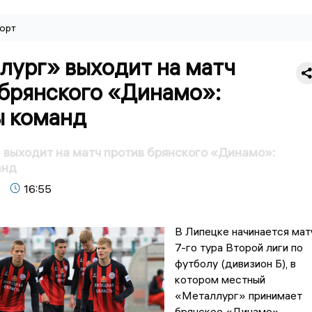
орт
лург» выходит на матч
 брянского «Динамо»:
ы команд
выходит на матч против брянского «Динамо»:
анд
16:55
В Липецке начинается мат
7-го тура Второй лиги по
футболу (дивизион Б), в
котором местный
«Металлург» принимает
брянское «Динамо».