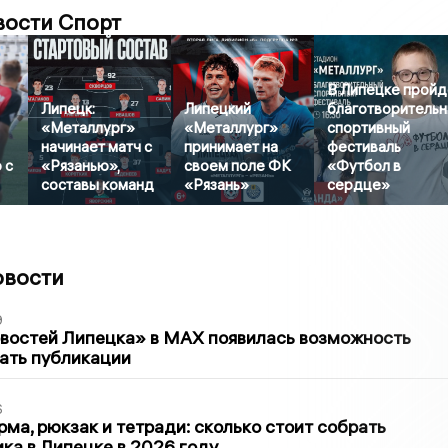
вости Спорт
В Липецке пройд
Липецк:
Липецкий
благотворитель
«Металлург»
«Металлург»
спортивный
начинает матч с
принимает на
фестиваль
 с
«Рязанью»,
своем поле ФК
«Футбол в
составы команд
«Рязань»
сердце»
овости
9
овостей Липецка» в MAX появилась возможность
ать публикации
6
ма, рюкзак и тетради: сколько стоит собрать
ка в Липецке в 2026 году