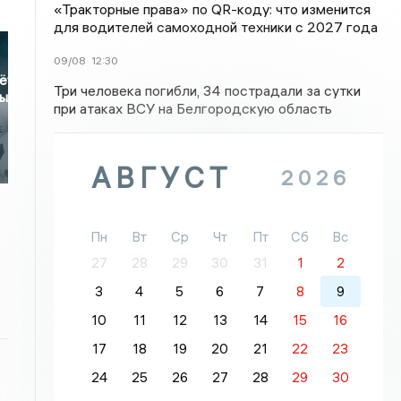
«Тракторные права» по QR-коду: что изменится
для водителей самоходной техники с 2027 года
09/08
12:30
ёт
Три человека погибли, 34 пострадали за сутки
ный
при атаках ВСУ на Белгородскую область
АВГУСТ
2026
Пн
Вт
Ср
Чт
Пт
Сб
Вс
27
28
29
30
31
1
2
3
4
5
6
7
8
9
10
11
12
13
14
15
16
17
18
19
20
21
22
23
24
25
26
27
28
29
30