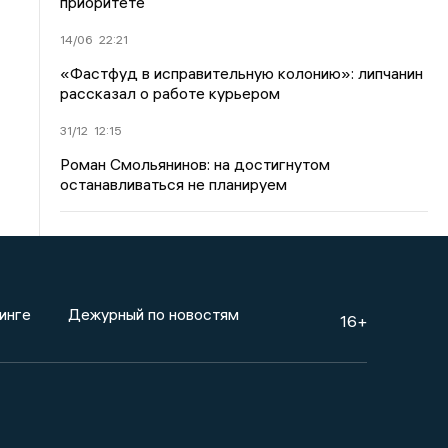
приоритете
14/06
22:21
«Фастфуд в исправительную колонию»: липчанин
рассказал о работе курьером
31/12
12:15
Роман Смольянинов: на достигнутом
останавливаться не планируем
инге
Дежурный по новостям
16+