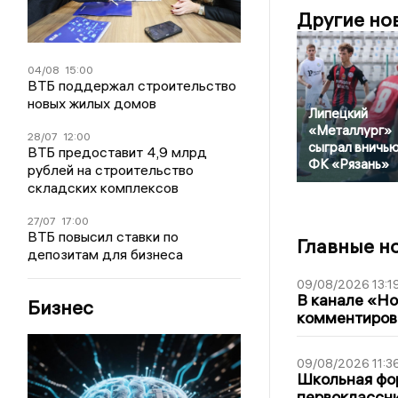
Другие но
04/08
15:00
ВТБ поддержал строительство
новых жилых домов
Липецкий
«Металлург»
28/07
12:00
сыграл вничью
ВТБ предоставит 4,9 млрд
ФК «Рязань»
рублей на строительство
складских комплексов
27/07
17:00
ВТБ повысил ставки по
Главные н
депозитам для бизнеса
09/08/2026 13:1
В канале «Н
Бизнес
комментиров
09/08/2026 11:3
Школьная фор
первоклассни