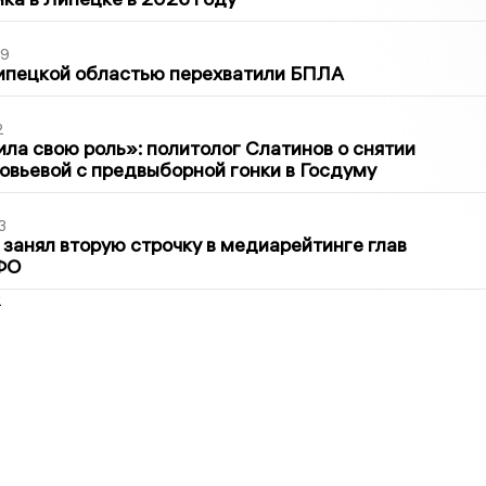
39
ипецкой областью перехватили БПЛА
2
ла свою роль»: политолог Слатинов о снятии
овьевой с предвыборной гонки в Госдуму
3
занял вторую строчку в медиарейтинге глав
ФО
2