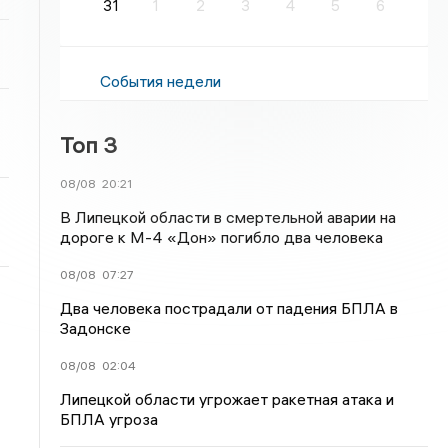
31
1
2
3
4
5
6
События недели
Топ 3
08/08
20:21
В Липецкой области в смертельной аварии на
дороге к М-4 «Дон» погибло два человека
08/08
07:27
Два человека пострадали от падения БПЛА в
Задонске
08/08
02:04
Липецкой области угрожает ракетная атака и
БПЛА угроза