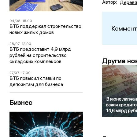
Автор:
Деревя
04/08
15:00
ВТБ поддержал строительство
Коммент
новых жилых домов
28/07
12:00
ВТБ предоставит 4,9 млрд
рублей на строительство
Другие но
складских комплексов
27/07
17:00
ВТБ повысил ставки по
депозитам для бизнеса
В июне липча
Бизнес
взяли кредито
14,6 млрд руб