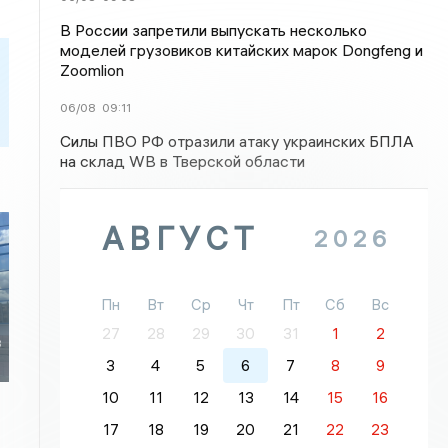
В России запретили выпускать несколько
моделей грузовиков китайских марок Dongfeng и
Zoomlion
06/08
09:11
Силы ПВО РФ отразили атаку украинских БПЛА
на склад WB в Тверской области
АВГУСТ
2026
Пн
Вт
Ср
Чт
Пт
Сб
Вс
27
28
29
30
31
1
2
з
3
4
5
6
7
8
9
10
11
12
13
14
15
16
17
18
19
20
21
22
23