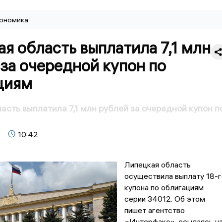
ономика
я область выплатила 7,1 млн
за очередной купон по
циям
асть выплатила 7,1 млн рублей за очередной купон п
10:42
Липецкая область
осуществила выплату 18-г
купона по облигациям
серии 34012. Об этом
пишет агентство
«Интерфакс», ссылаясь н