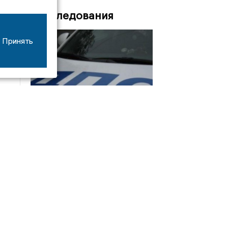
Расследования
Принять
08/06
17:53
16-летний мотоциклист оказался в больнице
после столкновения с «ГАЗом» под Добрым
Интервью
21/07
19:03