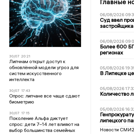
Главные н
06/08/2026 09:
Суд ввел про
застройщика
06/08/2026 09:0
Более 600 БП
регионах
30/07
20:21
Липчнам открыт доступ к
обновлённой модели угроз для
05/08/2026 19:3
В Липецке це
систем искусственного
интеллекта
05/08/2026 17:3
30/07
17:43
Количество л
Опрос: липчане все чаще сдают
биометрию
05/08/2026 16:3
30/07
17:15
Генпрокурату
Поколение Альфа диктует
липецкого п
спрос: дети 7–14 лет влияют на
Новости СМИ
выбор большинства семейных