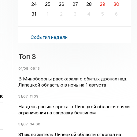
24
25
26
27
28
29
30
31
1
2
3
4
5
6
События недели
Топ 3
01/08
09:13
В Минобороны рассказали о сбитых дронах над
Липецкой областью в ночь на 1 августа
к
31/07
11:09
На день раньше срока: в Липецкой области сняли
ограничения на заправку бензином
31/07
04:00
31 июля житель Липецкой области откопал на