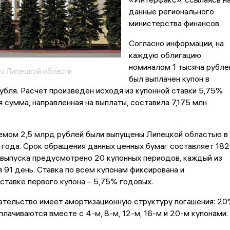
данные регионального
министерства финансов.
Согласно информации, на
каждую облигацию
номиналом 1 тысяча рубле
о Липецкой области
был выплачен купон в
убля. Расчет произведен исходя из купонной ставки 5,75%
 сумма, направленная на выплаты, составила 7,175 млн
емом 2,5 млрд рублей были выпущены Липецкой областью в
года. Срок обращения данных ценных бумаг составляет 18
 выпуска предусмотрено 20 купонных периодов, каждый из
 91 день. Ставка по всем купонам фиксирована и
ставке первого купона – 5,75% годовых.
ательство имеет амортизационную структуру погашения: 2
плачиваются вместе с 4-м, 8-м, 12-м, 16-м и 20-м купонами.