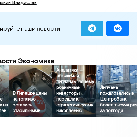
шкин Владислав
ируйте наши новости:
вости Экономика
Аналитики
объяснили
липчанам, почему
розничные
Липчане
В Липецке цены
инвесторы
пожаловались в
не
на топливо
перешли к
Центробанк
в на
остались
стратегическому
более тысячи ра
лей
стабильными
накоплению
за полгода