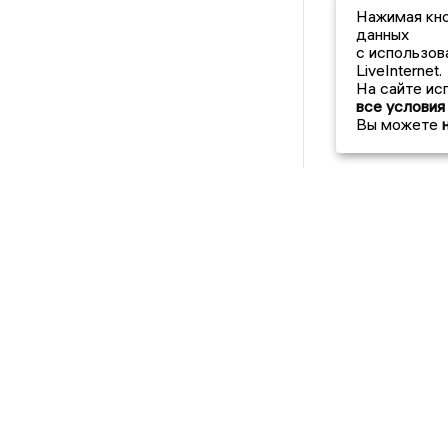
Нажимая кно
данных
с использов
LiveInternet.
На сайте ис
все условия
Вы можете