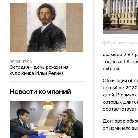
© Правительств
размере 2,87 р
годовых. Общая
05/08
17:00
Сегодня - день рождения
рублей.
художника Ильи Репина
Облигации объ
сентябре 2020 
Новости компаний
дней. В рамках
которых длится
соответствует 
Долговое обяз
от номинала вы