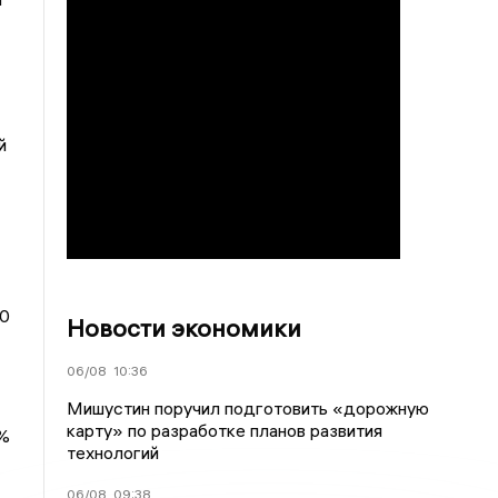
й
20
Новости экономики
06/08
10:36
Мишустин поручил подготовить «дорожную
карту» по разработке планов развития
0%
технологий
06/08
09:38