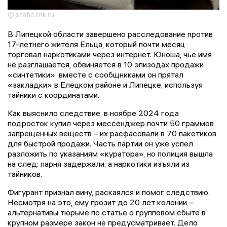
© static.mk.ru
В Липецкой области завершено расследование против
17-летнего жителя Ельца, который почти месяц
торговал наркотиками через интернет. Юноша, чье имя
не разглашается, обвиняется в 10 эпизодах продажи
«синтетики»: вместе с сообщниками он прятал
«закладки» в Елецком районе и Липецке, используя
тайники с координатами.
Как выяснило следствие, в ноябре 2024 года
подросток купил через мессенджер почти 50 граммов
запрещенных веществ – их расфасовали в 70 пакетиков
для быстрой продажи. Часть партии он уже успел
разложить по указаниям «куратора», но полиция вышла
на след: парня задержали, а наркотики изъяли из
тайников.
Фигурант признал вину, раскаялся и помог следствию.
Несмотря на это, ему грозит до 20 лет колонии –
альтернативы тюрьме по статье о групповом сбыте в
крупном размере закон не предусматривает. Дело