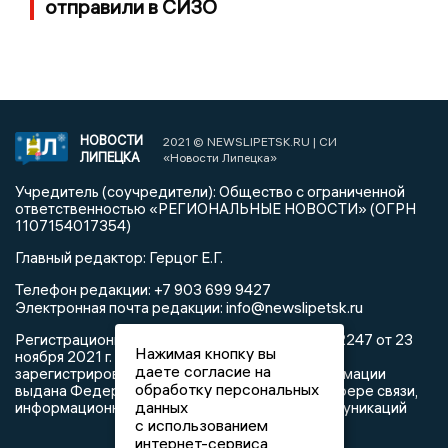
отправили в СИЗО
НОВОСТИ
2021 © NEWSLIPETSK.RU | СИ
ЛИПЕЦКА
«Новости Липецка»
Учредитель (соучредители): Общество с ограниченной
ответственностью «РЕГИОНАЛЬНЫЕ НОВОСТИ» (ОГРН
1107154017354)
Главный редактор: Герцог Е.Г.
Телефон редакции: +7 903 699 9427
info@newslipetsk.ru
Электронная почта редакции:
Регистрационный номер: серия Эл № ФС77-82247 от 23
Нажимая кнопку вы
ноября 2021 г. согласно выписке из реестра
даете согласие на
зарегистрированных средств массовой информации
обработку персональных
выдана Федеральной службой по надзору в сфере связи,
данных
информационных технологий и массовых коммуникаций
с использованием
интернет-сервиса