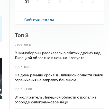
31
1
2
3
4
5
6
События недели
Топ 3
01/08
09:13
В Минобороны рассказали о сбитых дронах над
Липецкой областью в ночь на 1 августа
31/07
11:09
На день раньше срока: в Липецкой области сняли
ограничения на заправку бензином
31/07
04:00
и
ед
31 июля житель Липецкой области откопал на
огороде килограммовое яйцо