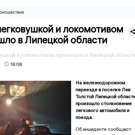
оисшествия
легковушкой и локомотивом
шло в Липецкой области
ушкой и локомотивом произошло в Липецкой област
16:08
На железнодорожном
переезде в поселке Лев
Толстой Липецкой област
произошло столкновение
легкового автомобиля и
поезда.
Об инциденте сообщают