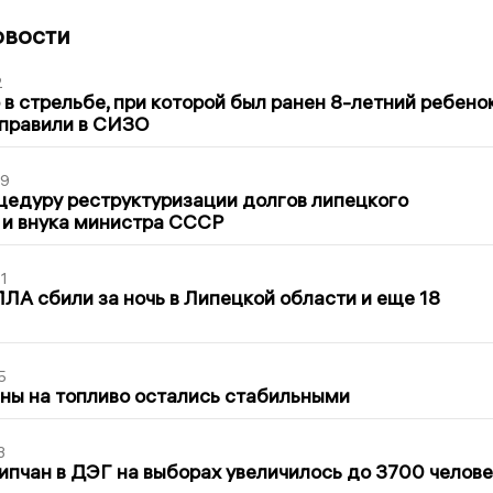
овости
2
в стрельбе, при которой был ранен 8-летний ребено
тправили в СИЗО
39
цедуру реструктуризации долгов липецкого
 и внука министра СССР
1
ЛА сбили за ночь в Липецкой области и еще 18
5
ны на топливо остались стабильными
3
ипчан в ДЭГ на выборах увеличилось до 3700 челове