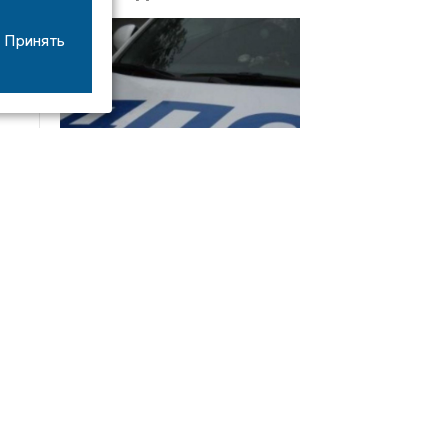
Принять
08/06
17:53
16-летний мотоциклист оказался в больнице
после столкновения с «ГАЗом» под Добрым
Интервью
21/07
19:03
Сергей Елманов: безопасность избирателей в
приоритете