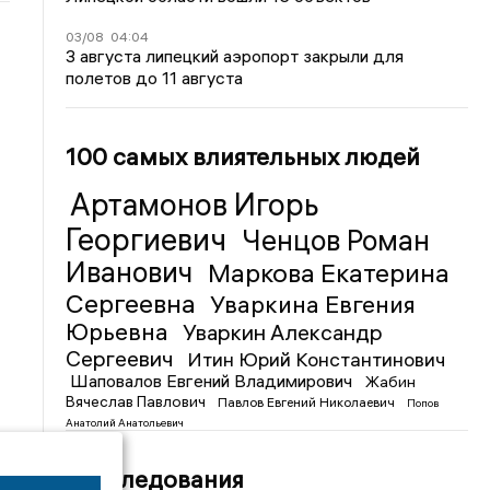
03/08
04:04
3 августа липецкий аэропорт закрыли для
полетов до 11 августа
100 самых влиятельных людей
Артамонов Игорь
Георгиевич
Ченцов Роман
Иванович
Маркова Екатерина
Сергеевна
Уваркина Евгения
Юрьевна
Уваркин Александр
Сергеевич
Итин Юрий Константинович
Шаповалов Евгений Владимирович
Жабин
Вячеслав Павлович
Павлов Евгений Николаевич
Попов
Анатолий Анатольевич
Расследования