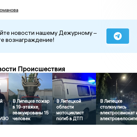
оманова
йте новости нашему Дежурному –
е вознаграждение!
вости Происшествия
в
й
В Липецке пожар
В Липецкой
В Липецке
в 19-этажке,
области
столкнулись
эвакуированы 15
мотоциклист
электросамокат 
СИЗО
человек
погиб в ДТП
электровелосип