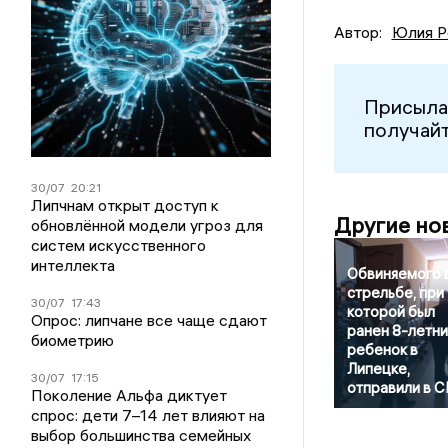
Автор:
Юлия Р
Присыла
получайт
30/07
20:21
Липчнам открыт доступ к
Другие но
обновлённой модели угроз для
систем искусственного
интеллекта
Обвиняемого 
стрельбе, при
30/07
17:43
которой был
Опрос: липчане все чаще сдают
ранен 8-летни
биометрию
ребенок в
Липецке,
30/07
17:15
отправили в 
Поколение Альфа диктует
спрос: дети 7–14 лет влияют на
выбор большинства семейных