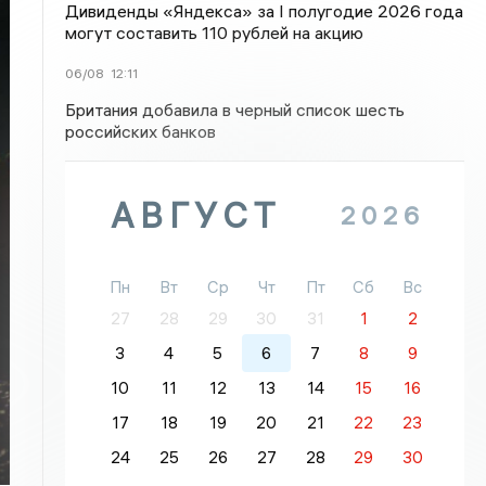
Дивиденды «Яндекса» за I полугодие 2026 года
могут составить 110 рублей на акцию
06/08
12:11
Британия добавила в черный список шесть
российских банков
АВГУСТ
2026
Пн
Вт
Ср
Чт
Пт
Сб
Вс
27
28
29
30
31
1
2
3
4
5
6
7
8
9
10
11
12
13
14
15
16
17
18
19
20
21
22
23
24
25
26
27
28
29
30