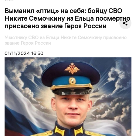
Выманил «птиц» на себя: бойцу СВО
Никите Семочкину из Ельца посмертно
присвоено звание Героя России
Участнику СВО из Ельца Никите Семочкину присвоено
звание Героя России
01/11/2024
16:50