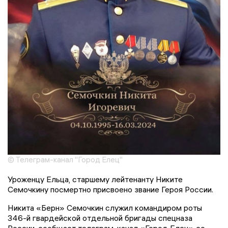
© Телеграм-канал "Город Елец"
Уроженцу Ельца, старшему лейтенанту Никите
Семочкину посмертно присвоено звание Героя России.
Никита «Берн» Семочкин служил командиром роты
346-й гвардейской отдельной бригады спецназа
России, сообщает телеграм-канал «Город Елец» со