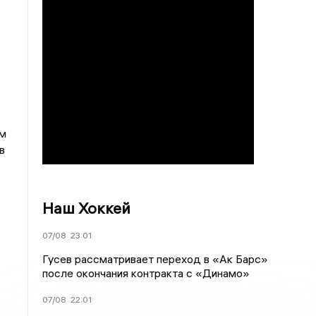
ем
в
Наш Хоккей
07/08
23:01
Гусев рассматривает переход в «Ак Барс»
после окончания контракта с «Динамо»
07/08
22:01