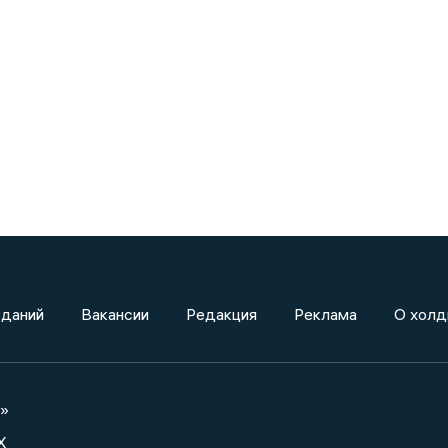
зданий
Вакансии
Редакция
Реклама
О холд
а»
X