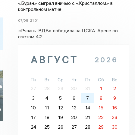
«Буран» сыграл вничью с «Кристаллом» в
контрольном матче
07/08
21:01
«Рязань-ВДВ» победила на ЦСКА-Арене со
счётом 4:2
АВГУСТ
2026
Пн
Вт
Ср
Чт
Пт
Сб
Вс
в
27
28
29
30
31
1
2
3
4
5
6
7
8
9
10
11
12
13
14
15
16
е
17
18
19
20
21
22
23
24
25
26
27
28
29
30