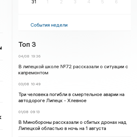
31
1
2
3
4
5
6
События недели
Топ 3
ы
04/08
19:36
В липецкой школе №72 рассказали о ситуации с
капремонтом
03/08
10:49
Три человека погибли в смертельное аварии на
автодороге Липецк - Хлевное
01/08
09:13
к
В Минобороны рассказали о сбитых дронах над
Липецкой областью в ночь на 1 августа