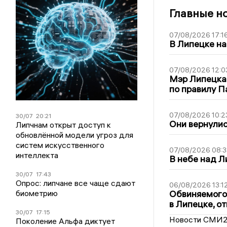
Главные н
07/08/2026 17:1
В Липецке на
07/08/2026 12:0
Мэр Липецка
по правилу П
07/08/2026 10:2
30/07
20:21
Они вернулис
Липчнам открыт доступ к
обновлённой модели угроз для
систем искусственного
07/08/2026 08:3
интеллекта
В небе над 
30/07
17:43
Опрос: липчане все чаще сдают
06/08/2026 13:1
биометрию
Обвиняемого 
в Липецке, о
30/07
17:15
Новости СМИ
Поколение Альфа диктует