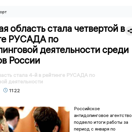
орт
я область стала четвертой в
ге РУСАДА по
пинговой деятельности среди
ов России
асть стала 4-й в рейтинге РУСАДА по
вой деятельности
11:22
Российское
антидопинговое агентство
подвело итоги работы за
период с января по