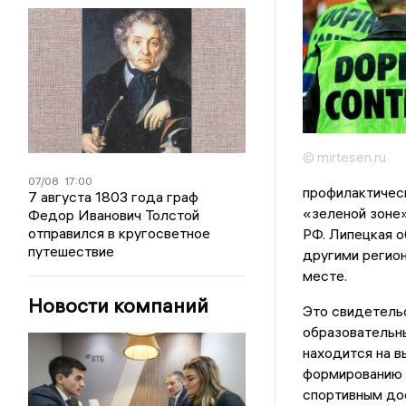
© mirtesen.ru
07/08
17:00
профилактическ
7 августа 1803 года граф
«зеленой зоне
Федор Иванович Толстой
отправился в кругосветное
РФ. Липецкая о
путешествие
другими регион
месте.
Новости компаний
Это свидетельс
образовательны
находится на в
формированию 
спортивным до