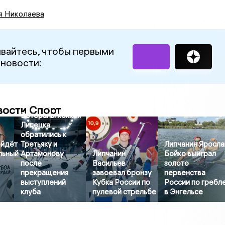
я Николаева
вайтесь, чтобы первыми
 новости:
вости Спорт
Ветераны хоккея
Липецка
обратились к
ойдёт
Третьяку и
Липчанин Яросла
льный
Артамонову
Липчанин
Бойко выиграл
после
Васильев
золото
прекращения
завоевал бронзу
первенства
выступлений
Кубка России по
России по гребл
клуба
пулевой стрельбе
в Энгельсе