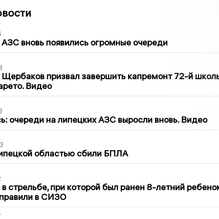
овости
6
 АЗС вновь появились огромные очереди
3
 Щербаков призвал завершить капремонт 72-й школ
арето. Видео
3
ь: очереди на липецких АЗС выросли вновь. Видео
3
Липецкой областью сбили БПЛА
2
в стрельбе, при которой был ранен 8-летний ребено
тправили в СИЗО
2