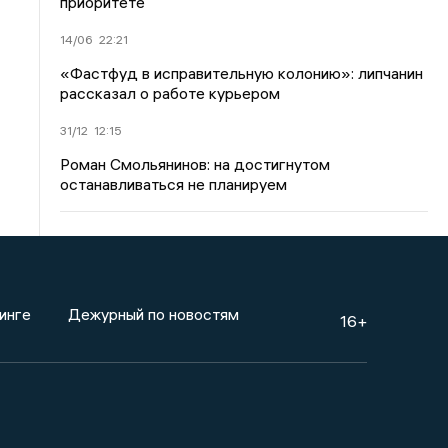
приоритете
14/06
22:21
«Фастфуд в исправительную колонию»: липчанин
рассказал о работе курьером
31/12
12:15
Роман Смольянинов: на достигнутом
останавливаться не планируем
инге
Дежурный по новостям
16+