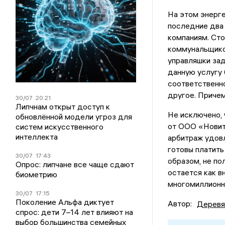
На этом энерге
последние два
компаниям. Сто
коммунальщиков
управляшки за
данную услугу 
соответственно
другое. Приче
30/07
20:21
Липчнам открыт доступ к
Не исключено, 
обновлённой модели угроз для
от ООО «Новитэ
систем искусственного
интеллекта
арбитраж удовл
готовы платить
30/07
17:43
образом, не по
Опрос: липчане все чаще сдают
остается как в
биометрию
многомиллионны
30/07
17:15
Поколение Альфа диктует
Автор:
Деревя
спрос: дети 7–14 лет влияют на
выбор большинства семейных