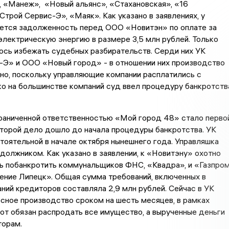
 «Манеж», «Новый альянс», «Стахановская», «16
Строй Сервис-Э», «Маяк». Как указано в заявлениях, у
ется задолженность перед ООО «Новитэн» по оплате за
лектрическую энергию в размере 3,5 млн рублей. Только
ось избежать судебных разбирательств. Серди них УК
-Э» и ООО «Новый город» - в отношении них производство
но, поскольку управляющие компании расплатились с
о на большинстве компаний суд ввел процедуру банкротств
раниченной ответственностью «Мой город 48» стало перво
оторой дело дошло до начала процедуры банкротства. УК
тоятельной в начале октября нынешнего года. Управляшка
должником. Как указано в заявлении, к «Новитэну» охотно
ь побанкротить коммунальщиков ФНС, «Квадра», и «Газпро
ение Липецк». Общая сумма требований, включенных в
ний кредиторов составляла 2,9 млн рублей. Сейчас в УК
сное производство сроком на шесть месяцев, в рамках
от обязан распродать все имущество, а вырученные деньги
торам.