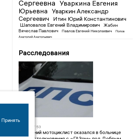
Сергеевна
Уваркина Евгения
Юрьевна
Уваркин Александр
Сергеевич
Итин Юрий Константинович
Шаповалов Евгений Владимирович
Жабин
Вячеслав Павлович
Павлов Евгений Николаевич
Попов
Анатолий Анатольевич
Расследования
Принять
08/06
17:53
16-летний мотоциклист оказался в больнице
после столкновения с «ГАЗом» под Добрым