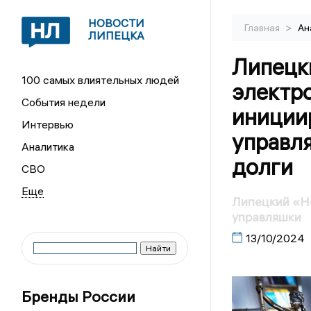
НОВОСТИ
>
Главная
Ан
ЛИПЕЦКА
Липецк
100 самых влиятельных людей
электр
События недели
иниции
Интервью
управл
Аналитика
долги
СВО
Липецкий «Н
управляшки
13/10/2024
Бренды России