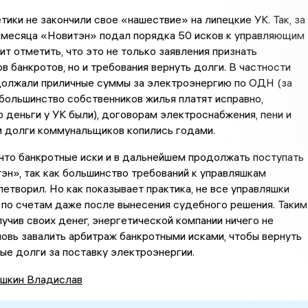
тики не закончили свое «нашествие» на липецкие УК. Так, за
 месяца «Новитэн» подал порядка 50 исков к управляющим
ит отметить, что это не только заявления признать
 банкротов, но и требования вернуть долги. В частности
должали приличные суммы за электроэнергию по ОДН (за
большинство собственников жилья платят исправно,
 деньги у УК были), договорам электроснабжения, пени и
м долги коммунальщиков копились годами.
что банкротные иски и в дальнейшем продолжать поступать
н», так как большинство требований к управляшкам
етворил. Но как показывает практика, не все управляшки
 по счетам даже после вынесения судебного решения. Таким
лучив своих денег, энергетической компании ничего не
новь завалить арбитраж банкротными исками, чтобы вернуть
е долги за поставку электроэнергии.
шкин Владислав