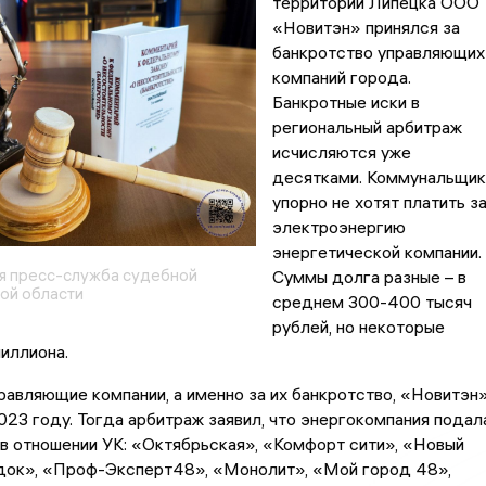
территории Липецка ООО
«Новитэн» принялся за
банкротство управляющих
компаний города.
Банкротные иски в
региональный арбитраж
исчисляются уже
десятками. Коммунальщик
упорно не хотят платить з
электроэнергию
энергетической компании.
я пресс-служба судебной
Суммы долга разные – в
ой области
среднем 300-400 тысяч
рублей, но некоторые
иллиона.
равляющие компании, а именно за их банкротство, «Новитэн
023 году. Тогда арбитраж заявил, что энергокомпания подал
 в отношении УК: «Октябрьская», «Комфорт сити», «Новый
док», «Проф-Эксперт48», «Монолит», «Мой город 48»,