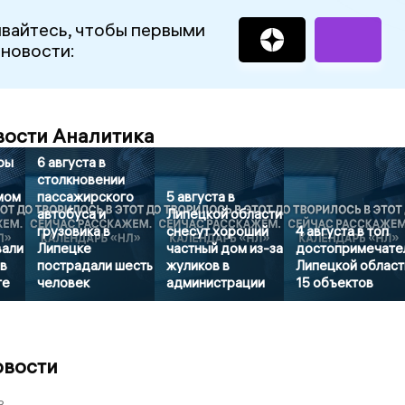
вайтесь, чтобы первыми
 новости:
вости Аналитика
ры
6 августа в
столкновении
мом
пассажирского
5 августа в
автобуса и
Липецкой области
грузовика в
снесут хороший
4 августа в топ
вали
Липецке
частный дом из-за
достопримечате
в
пострадали шесть
жуликов в
Липецкой област
те
человек
администрации
15 объектов
овости