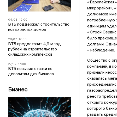
«Европейская»,
микрорайон», «
должников име
потребленную э
04/08
15:00
ВТБ поддержал строительство
единицам удал
новых жилых домов
«Строй Сервис
было прекраще
28/07
12:00
ВТБ предоставит 4,9 млрд
долгами. Однак
рублей на строительство
– наблюдение.
складских комплексов
Общество с ог
27/07
17:00
компанией, в к
ВТБ повысил ставки по
признали несос
депозитам для бизнеса
оказалась мега
присоединилис
Бизнес
газораспредел
реестр требова
открыто конкур
которого банкр
раздать креди