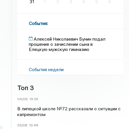
31
1
2
3
4
5
6
События
:
Алексей Николаевич Бунин подал
прошение о зачислении сына в
Елецкую мужскую гимназию
События недели
Топ 3
04/08
19:36
В липецкой школе №72 рассказали о ситуации с
капремонтом
03/08
10:49