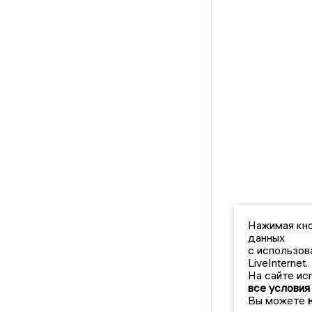
Нажимая кно
данных
с использов
LiveInternet.
На сайте ис
все условия
Вы можете