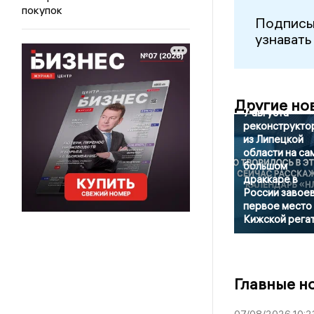
покупок
Подписы
узнавать
Другие но
7 августа
реконструкто
из Липецкой
области на са
большом
драккаре в
России завое
первое место 
Кижской рега
Главные н