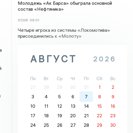
Молодежь «Ак Барса» обыграла основной
состав «Нефтяника»
07/08
09:01
Четыре игрока из системы «Локомотива»
присоединились к «Молоту»
а
АВГУСТ
2026
й
Пн
Вт
Ср
Чт
Пт
Сб
Вс
27
28
29
30
31
1
2
м
3
4
5
6
7
8
9
10
11
12
13
14
15
16
17
18
19
20
21
22
23
24
25
26
27
28
29
30