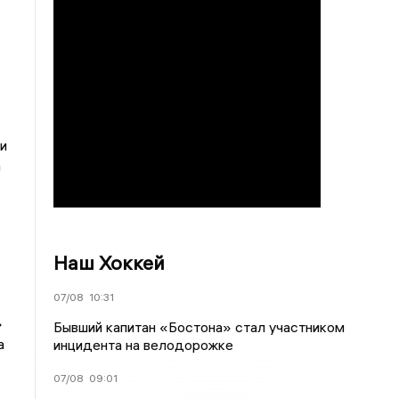
и
а
Наш Хоккей
07/08
10:31
»
Бывший капитан «Бостона» стал участником
а
инцидента на велодорожке
07/08
09:01