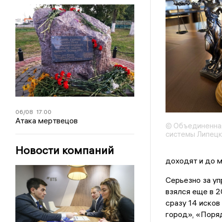
06/08
17:00
Атака мертвецов
© Объединенна
системы Липецк
Новости компаний
доходят и до м
Серьезно за уп
взялся еще в 2
сразу 14 исков
город», «Поря