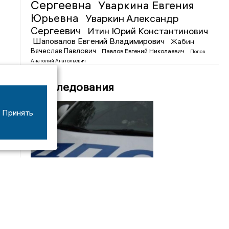
Сергеевна
Уваркина Евгения
Юрьевна
Уваркин Александр
Сергеевич
Итин Юрий Константинович
Шаповалов Евгений Владимирович
Жабин
Вячеслав Павлович
Павлов Евгений Николаевич
Попов
Анатолий Анатольевич
Расследования
Принять
08/06
17:53
16-летний мотоциклист оказался в больнице
после столкновения с «ГАЗом» под Добрым