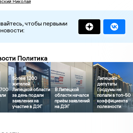
вский Николай
вайтесь, чтобы первыми
 новости:
вости Политика
Более 1200
Липецкие
жителей
депутаты
3700
Липецкой области
В Липецкой
Госдумы не
али
за день подали
области начался
попали в топ-50
заявления на
приём заявлений
коэффициента
участие в ДЭГ
на ДЭГ
полезности