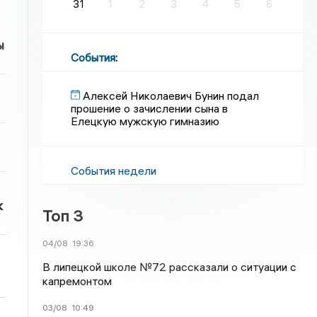
31
1
2
3
4
5
6
ы
События
:
Алексей Николаевич Бунин подал
прошение о зачислении сына в
Елецкую мужскую гимназию
События недели
к
Топ 3
04/08
19:36
В липецкой школе №72 рассказали о ситуации с
капремонтом
03/08
10:49