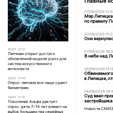
Главные н
07/08/2026 12:0
Мэр Липецка
по правилу П
07/08/2026 10:2
Они вернулис
30/07
20:21
07/08/2026 08:3
Липчнам открыт доступ к
В небе над 
обновлённой модели угроз для
систем искусственного
интеллекта
06/08/2026 13:1
Обвиняемого 
в Липецке, о
30/07
17:43
Опрос: липчане все чаще сдают
биометрию
06/08/2026 09:
Суд ввел про
30/07
17:15
застройщика
Поколение Альфа диктует
спрос: дети 7–14 лет влияют на
Новости СМИ
выбор большинства семейных