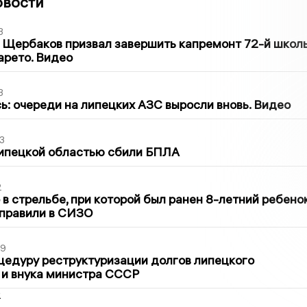
овости
3
 Щербаков призвал завершить капремонт 72-й школ
арето. Видео
3
ь: очереди на липецких АЗС выросли вновь. Видео
3
Липецкой областью сбили БПЛА
2
в стрельбе, при которой был ранен 8-летний ребено
тправили в СИЗО
39
цедуру реструктуризации долгов липецкого
 и внука министра СССР
2