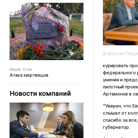
© фото из Tele
курировать про
06/08
17:00
федерального р
Атака мертвецов
умения и предс
пилотный проек
Новости компаний
Артамонов в св
"Уверен, что Е
слышал от колл
спасибо за все,
губернатор.