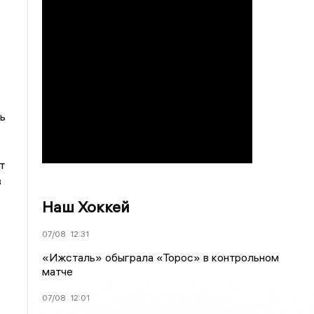
ь
т
в
Наш Хоккей
07/08
12:31
«Ижсталь» обыграла «Торос» в контрольном
матче
07/08
12:01