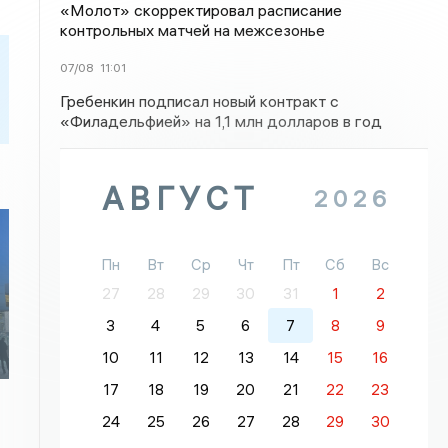
«Молот» скорректировал расписание
контрольных матчей на межсезонье
07/08
11:01
Гребенкин подписал новый контракт с
«Филадельфией» на 1,1 млн долларов в год
АВГУСТ
2026
Пн
Вт
Ср
Чт
Пт
Сб
Вс
27
28
29
30
31
1
2
3
4
5
6
7
8
9
10
11
12
13
14
15
16
17
18
19
20
21
22
23
24
25
26
27
28
29
30