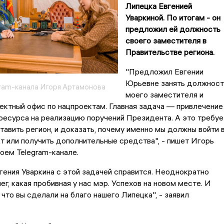
Липецка Евгенией
Уваркиной. По итогам - он
предложил ей должность
своего заместителя в
Правительстве региона.
"Предложил Евгении
Юрьевне занять должност
gram-канала Игоря Артамонова
моего заместителя и
ектный офис по нацпроектам. Главная задача — привлечение
есурса на реализацию поручений Президента. А это требуе
тавить регион, и доказать, почему именно мы должны войти 
т или получить дополнительные средства", - пишет Игорь
оем Telegram-канале.
вгения Уваркина с этой задачей справится. Неоднократно
ег, какая пробивная у нас мэр. Успехов на новом месте. И
 что вы сделали на благо нашего Липецка", - заявил