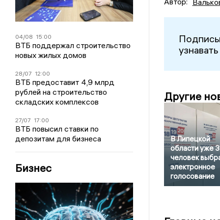
Автор:
Валько
Подписы
04/08
15:00
ВТБ поддержал строительство
узнавать
новых жилых домов
28/07
12:00
ВТБ предоставит 4,9 млрд
рублей на строительство
Другие но
складских комплексов
27/07
17:00
ВТБ повысил ставки по
депозитам для бизнеса
В Липецкой
области уже 
человек выбр
Бизнес
электронное
голосование