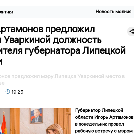
Новость молния
литика
Артамонов предложил
и Уваркиной должность
ителя губернатора Липецкой
и
нов предложил мэру Липецка Уваркиной место в
ве
19:25
Губернатор Липецкой
области Игорь Артамонов
в понедельник провел
рабочую встречу с мэром