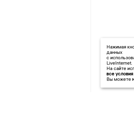
Нажимая кно
данных
с использов
LiveInternet.
На сайте ис
все условия
Вы можете