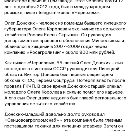
изоляторе в районе Цемзавода. Этот человек почти 12
лет, с декабря 2012 года, был в международном
розыске, пишет telegram-канал «Чернозем».
Олег Донских – человек из команды бывшего липецкого
губернатора Олега Королева и экс-министра сельского
хозяйства России Елены Скрынник. Он руководил
департаментом правового обеспечения Минсельхоза и
обвинялся в хищении в 2007–2009 годах через
компанию «Росагролизинг» около 800 млн рублей.
Как пишет «Чернозем», 55-летний Олег Донских – сын
последнего в истории СССР руководителя Липецкой
области. Виктор Донских был первым секретарем
обкома КПСС, Героем Соцтруда. Потерял власть после
провала ГКЧП. В свое время Донских-старший опекал
молодого Олега Королева и сильно помог его карьере.
А его сын Олег даже недолго был главой регионального
управления сельского хозяйства.
Донских-младший довольно долго руководил
«Сенцовоагропромснаб» - эта компания была главным
поставщиком техники для липецких аграриев. Затем он