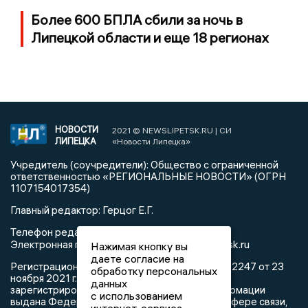
Более 600 БПЛА сбили за ночь в
Липецкой области и еще 18 регионах
НОВОСТИ
2021 © NEWSLIPETSK.RU | СИ
ЛИПЕЦКА
«Новости Липецка»
Учредитель (соучредители): Общество с ограниченной
ответственностью «РЕГИОНАЛЬНЫЕ НОВОСТИ» (ОГРН
1107154017354)
Главный редактор: Герцог Е.Г.
Телефон редакции: +7 903 699 9427
info@newslipetsk.ru
Электронная почта редакции:
Нажимая кнопку вы
даете согласие на
Регистрационный номер: серия Эл № ФС77-82247 от 23
обработку персональных
ноября 2021 г. согласно выписке из реестра
данных
зарегистрированных средств массовой информации
с использованием
выдана Федеральной службой по надзору в сфере связи,